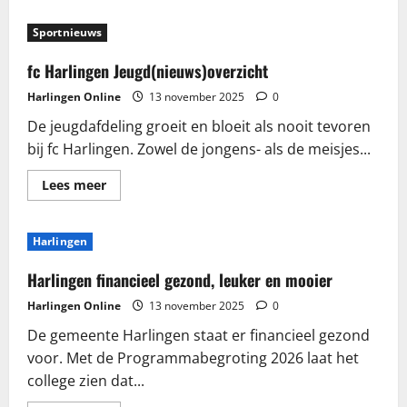
Sportnieuws
fc Harlingen Jeugd(nieuws)overzicht
Harlingen Online
13 november 2025
0
De jeugdafdeling groeit en bloeit als nooit tevoren
bij fc Harlingen. Zowel de jongens- als de meisjes...
Lees
Lees meer
meer
over
fc
Harlingen
Harlingen
Jeugd(nieuws)overzicht
Harlingen financieel gezond, leuker en mooier
Harlingen Online
13 november 2025
0
De gemeente Harlingen staat er financieel gezond
voor. Met de Programmabegroting 2026 laat het
college zien dat...