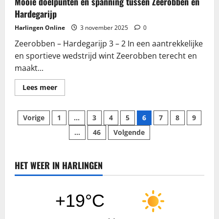
Mooie doelpunten en spanning tussen Zeerobben en
Hardegarijp
Harlingen Online
3 november 2025
0
Zeerobben – Hardegarijp 3 – 2 In een aantrekkelijke
en sportieve wedstrijd wint Zeerobben terecht en
maakt...
Lees
Lees meer
meer
over
Mooie
Berichten
doelpunten
Vorige
1
…
3
4
5
6
7
8
9
en
spanning
…
46
Volgende
paginering
tussen
Zeerobben
en
Hardegarijp
HET WEER IN HARLINGEN
+19°C