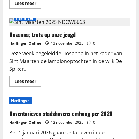
Lees
Lees meer
meer
over
Harlingen
Harlingen
financieel
gezond,
leuker
en
Hosanna; trots op onze jeugd
mooier
Harlingen Online
13 november 2025
0
Deze week begeleidde Hosanna in het kader van
Sint Maarten de lampionoptochten in de wijk De
Spiker...
Lees
Lees meer
meer
over
Hosanna;
trots
Harlingen
op
onze
jeugd
Haventarieven stadshavens omhoog per 2026
Harlingen Online
12 november 2025
0
Per 1 januari 2026 gaan de tarieven in de