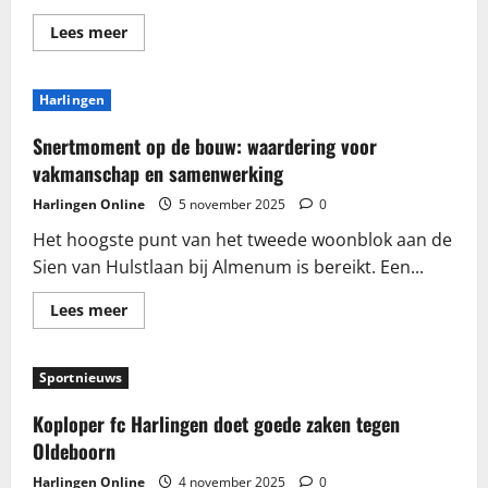
Lees
Lees meer
meer
over
fc
Harlingen
Harlingen
jeugd(nieuws)overzicht
Snertmoment op de bouw: waardering voor
vakmanschap en samenwerking
Harlingen Online
5 november 2025
0
Het hoogste punt van het tweede woonblok aan de
Sien van Hulstlaan bij Almenum is bereikt. Een...
Lees
Lees meer
meer
over
Snertmoment
op
Sportnieuws
de
bouw:
waardering
Koploper fc Harlingen doet goede zaken tegen
voor
vakmanschap
Oldeboorn
en
samenwerking
Harlingen Online
4 november 2025
0