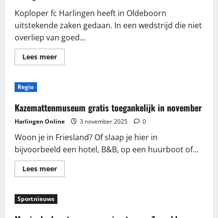
Koploper fc Harlingen heeft in Oldeboorn
uitstekende zaken gedaan. In een wedstrijd die niet
overliep van goed...
Lees
Lees meer
meer
over
Koploper
fc
Regio
Harlingen
doet
goede
Kazemattenmuseum gratis toegankelijk in november
zaken
tegen
Harlingen Online
3 november 2025
0
Oldeboorn
Woon je in Friesland? Of slaap je hier in
bijvoorbeeld een hotel, B&B, op een huurboot of...
Lees
Lees meer
meer
over
Kazemattenmuseum
gratis
Sportnieuws
toegankelijk
in
november