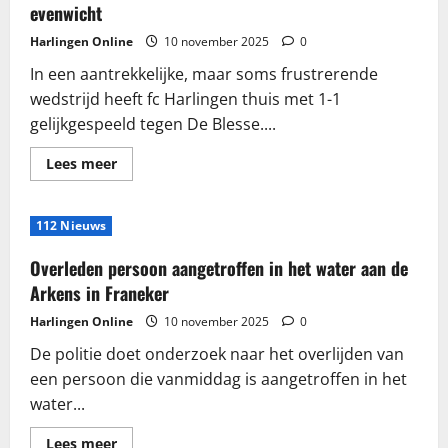
bak
evenwicht
vol
verhalen
Harlingen Online
10 november 2025
0
In een aantrekkelijke, maar soms frustrerende
wedstrijd heeft fc Harlingen thuis met 1-1
gelijkgespeeld tegen De Blesse....
Lees
Lees meer
meer
over
fc
Harlingen
112 Nieuws
en
De
Blesse
Overleden persoon aangetroffen in het water aan de
houden
elkaar
Arkens in Franeker
in
evenwicht
Harlingen Online
10 november 2025
0
De politie doet onderzoek naar het overlijden van
een persoon die vanmiddag is aangetroffen in het
water...
Lees
Lees meer