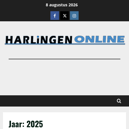
Ga
8 augustus 2026
naar
Facebook
X
Instagram
de
inhoud
Jaar:
2025