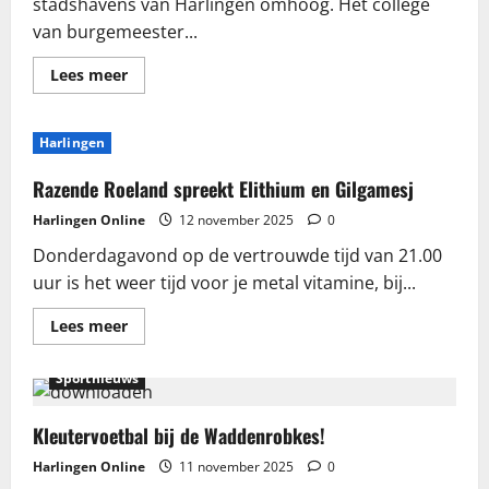
stadshavens van Harlingen omhoog. Het college
van burgemeester...
Lees
Lees meer
meer
over
Haventarieven
stadshavens
Harlingen
omhoog
per
2026
Razende Roeland spreekt Elithium en Gilgamesj
Harlingen Online
12 november 2025
0
Donderdagavond op de vertrouwde tijd van 21.00
uur is het weer tijd voor je metal vitamine, bij...
Lees
Lees meer
meer
over
Razende
Sportnieuws
Roeland
spreekt
Elithium
en
Kleutervoetbal bij de Waddenrobkes!
Gilgamesj
Harlingen Online
11 november 2025
0