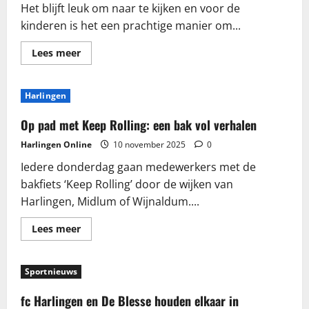
Het blijft leuk om naar te kijken en voor de
kinderen is het een prachtige manier om...
Lees
Lees meer
meer
over
Kleutervoetbal
bij
Harlingen
de
Waddenrobkes!
Op pad met Keep Rolling: een bak vol verhalen
Harlingen Online
10 november 2025
0
Iedere donderdag gaan medewerkers met de
bakfiets ‘Keep Rolling’ door de wijken van
Harlingen, Midlum of Wijnaldum....
Lees
Lees meer
meer
over
Op
pad
Sportnieuws
met
Keep
Rolling:
fc Harlingen en De Blesse houden elkaar in
een