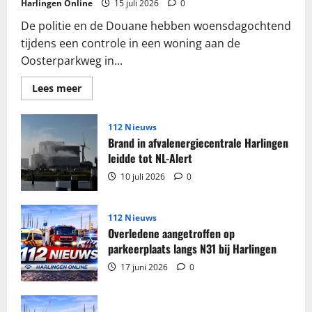
Harlingen Online
15 juli 2026
0
De politie en de Douane hebben woensdagochtend
tijdens een controle in een woning aan de
Oosterparkweg in...
Lees
Lees meer
meer
over
Grote
partij
112 Nieuws
sigaretten
Brand in afvalenergiecentrale Harlingen
en
tabak
leidde tot NL-Alert
in
beslag
10 juli 2026
0
genomen
in
woning
Harlingen
112 Nieuws
Overledene aangetroffen op
parkeerplaats langs N31 bij Harlingen
17 juni 2026
0