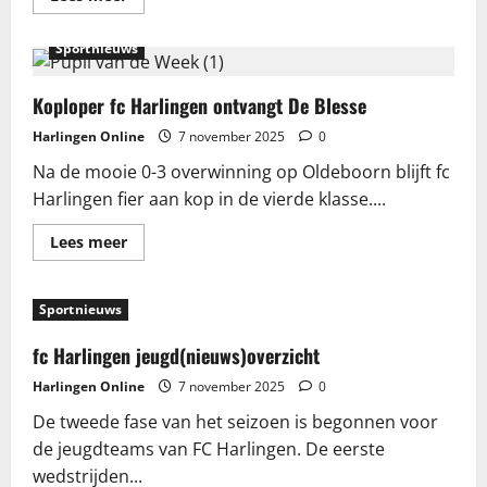
meer
over
Overleden
Sportnieuws
persoon
aangetroffen
in
het
Koploper fc Harlingen ontvangt De Blesse
water
aan
Harlingen Online
7 november 2025
0
de
Arkens
Na de mooie 0-3 overwinning op Oldeboorn blijft fc
in
Franeker
Harlingen fier aan kop in de vierde klasse....
Lees
Lees meer
meer
over
Koploper
fc
Sportnieuws
Harlingen
ontvangt
De
fc Harlingen jeugd(nieuws)overzicht
Blesse
Harlingen Online
7 november 2025
0
De tweede fase van het seizoen is begonnen voor
de jeugdteams van FC Harlingen. De eerste
wedstrijden...