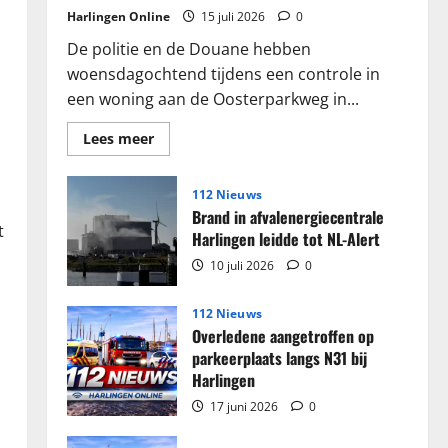
Harlingen Online
15 juli 2026
0
De politie en de Douane hebben
woensdagochtend tijdens een controle in
een woning aan de Oosterparkweg in...
Lees
Lees meer
meer
over
Grote
partij
112 Nieuws
sigaretten
Brand in afvalenergiecentrale
en
t
tabak
Harlingen leidde tot NL-Alert
in
beslag
10 juli 2026
0
genomen
in
woning
112 Nieuws
Harlingen
Overledene aangetroffen op
parkeerplaats langs N31 bij
Harlingen
17 juni 2026
0