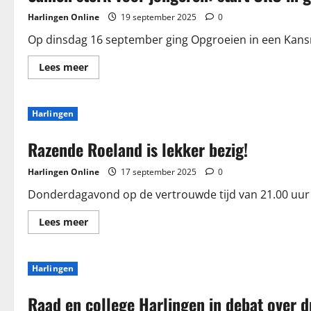
Harlingen Online
19 september 2025
0
Op dinsdag 16 september ging Opgroeien in een Kansrij
Lees
Lees meer
meer
over
Samen
sterk
Harlingen
voor
jongeren:
start
Razende Roeland is lekker bezig!
OKO
in
gemeente
Harlingen Online
17 september 2025
0
Harlingen
Donderdagavond op de vertrouwde tijd van 21.00 uur is 
Lees
Lees meer
meer
over
Razende
Roeland
Harlingen
is
lekker
bezig!
Raad en college Harlingen in debat over d