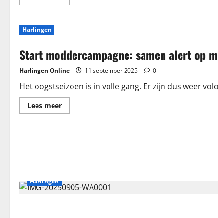
meer
over
Project
Hartveilig
Harlingen
Harlingen
succesvol
van
Start moddercampagne: samen alert op m
start
Harlingen Online
11 september 2025
0
Het oogstseizoen is in volle gang. Er zijn dus weer vo
Lees
Lees meer
meer
over
Start
moddercampagne:
samen
alert
op
modder
en
verkeer
Harlingen