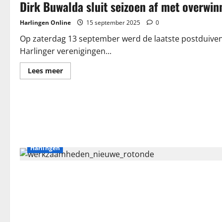
Dirk Buwalda sluit seizoen af met overwin
van
Chopin
Harlingen Online
15 september 2025
0
Op zaterdag 13 september werd de laatste postduiven
Harlinger verenigingen...
Lees
Lees meer
meer
over
Dirk
Buwalda
sluit
seizoen
af
met
overwinning
Harlingen