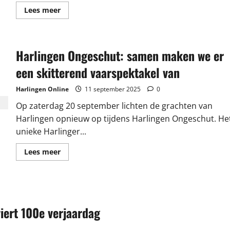
Lees
Lees meer
meer
over
Samen
sterk
van
Harlingen Ongeschut: samen maken we er
start:
brugklassers
en
een skitterend vaarspektakel van
ouders
bij
RSG
Harlingen Online
11 september 2025
0
Simon
Vestdijk
Op zaterdag 20 september lichten de grachten van
Harlingen opnieuw op tijdens Harlingen Ongeschut. He
unieke Harlinger...
Lees
Lees meer
meer
over
Harlingen
Ongeschut:
samen
maken
we
iert 100e verjaardag
er
een
skitterend