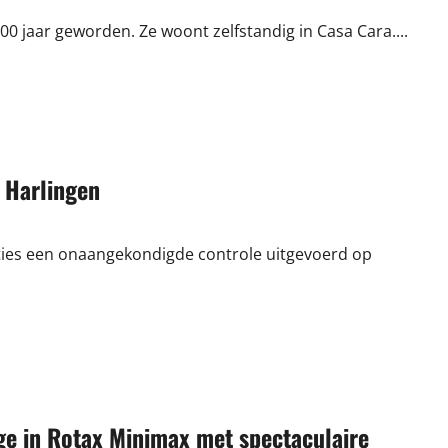
vaarspektakel
van
 jaar geworden. Ze woont zelfstandig in Casa Cara....
n Harlingen
ties een onaangekondigde controle uitgevoerd op
ege in Rotax Minimax met spectaculaire