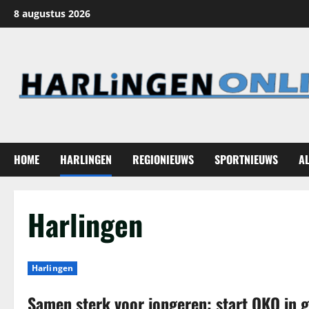
Ga
8 augustus 2026
naar
de
inhoud
HOME
HARLINGEN
REGIONIEUWS
SPORTNIEUWS
A
Harlingen
Harlingen
Samen sterk voor jongeren: start OKO in 