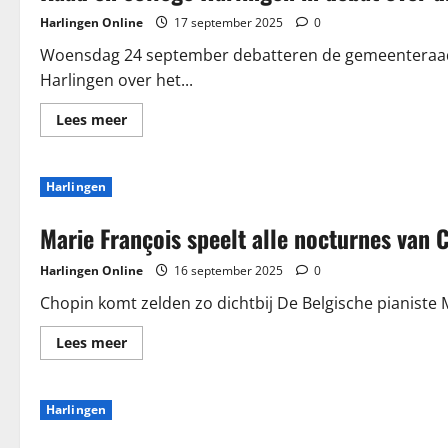
Harlingen Online
17 september 2025
0
Woensdag 24 september debatteren de gemeenteraad 
Harlingen over het...
Lees
Lees meer
meer
over
Raad
en
Harlingen
college
Harlingen
in
Marie François speelt alle nocturnes van 
debat
over
drie
Harlingen Online
16 september 2025
0
jaar
‘varen
op
Chopin komt zelden zo dichtbij De Belgische pianiste 
gezamenlijk
kompas’
Lees
Lees meer
meer
over
Marie
François
Harlingen
speelt
alle
nocturnes