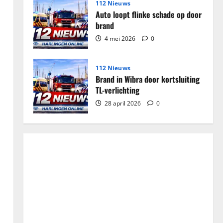
112 Nieuws
Auto loopt flinke schade op door
brand
4 mei 2026
0
112 Nieuws
Brand in Wibra door kortsluiting
TL-verlichting
28 april 2026
0