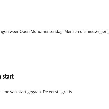
nieuwe
rotonde
Zuidwalweg
–
Nieuwe
Vissershaven
rlingen weer Open Monumentendag. Mensen die nieuwsgieri
 start
iasme van start gegaan. De eerste gratis