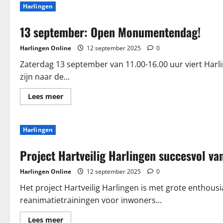
Harlingen
13 september: Open Monumentendag!
Harlingen Online
12 september 2025
0
Zaterdag 13 september van 11.00-16.00 uur viert Ha
zijn naar de...
Lees
Lees meer
meer
over
13
september:
Harlingen
Open
Monumentendag!
Project Hartveilig Harlingen succesvol van
Harlingen Online
12 september 2025
0
Het project Hartveilig Harlingen is met grote enthous
reanimatietrainingen voor inwoners...
Lees
Lees meer