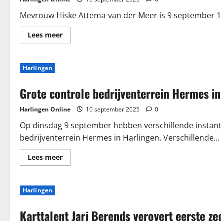
Mevrouw Hiske Attema-van der Meer is 9 september 100
Lees
Lees meer
meer
over
Een
mijlpaal:
Harlingen
Hiske
Attema-
van
Grote controle bedrijventerrein Hermes i
der
Meer
viert
Harlingen Online
10 september 2025
0
100e
verjaardag
Op dinsdag 9 september hebben verschillende instan
bedrijventerrein Hermes in Harlingen. Verschillende...
Lees
Lees meer
meer
over
Grote
controle
Harlingen
bedrijventerrein
Hermes
in
Karttalent Jari Berends verovert eerste z
Harlingen