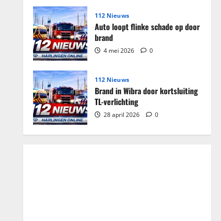
112 Nieuws
Auto loopt flinke schade op door
brand
4 mei 2026
0
112 Nieuws
Brand in Wibra door kortsluiting
TL-verlichting
28 april 2026
0