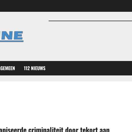
LGEMEEN
112 NIEUWS
niseerde criminaliteit door tekort aan