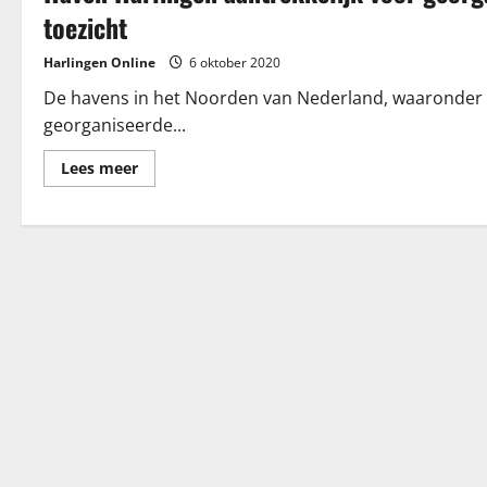
toezicht
Harlingen Online
6 oktober 2020
De havens in het Noorden van Nederland, waaronder oo
georganiseerde...
Lees
Lees meer
meer
over
Haven
Harlingen
aantrekkelijk
voor
georganiseerde
criminaliteit
door
tekort
aan
toezicht