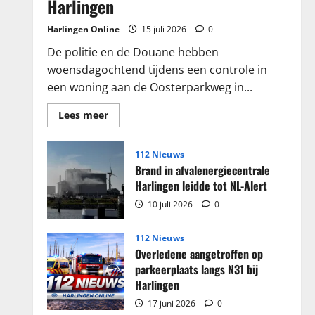
Harlingen
Harlingen Online
15 juli 2026
0
De politie en de Douane hebben
woensdagochtend tijdens een controle in
een woning aan de Oosterparkweg in...
Lees
Lees meer
meer
over
Grote
partij
112 Nieuws
sigaretten
Brand in afvalenergiecentrale
en
tabak
Harlingen leidde tot NL-Alert
in
beslag
10 juli 2026
0
genomen
in
woning
112 Nieuws
Harlingen
Overledene aangetroffen op
parkeerplaats langs N31 bij
Harlingen
17 juni 2026
0