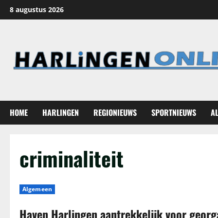
Ga
8 augustus 2026
naar
de
inhoud
HOME
HARLINGEN
REGIONIEUWS
SPORTNIEUWS
A
criminaliteit
Algemeen
Haven Harlingen aantrekkelijk voor georga