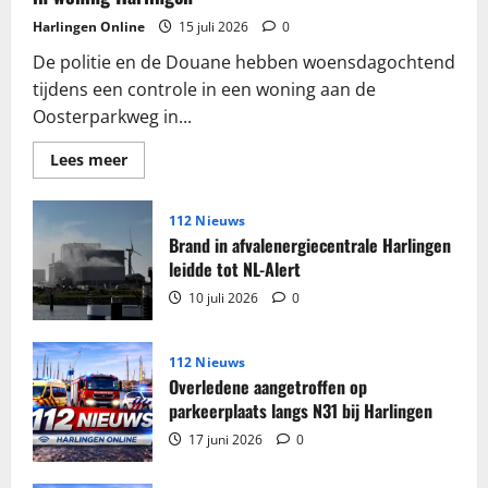
Harlingen Online
15 juli 2026
0
De politie en de Douane hebben woensdagochtend
tijdens een controle in een woning aan de
Oosterparkweg in...
Lees
Lees meer
meer
over
Grote
partij
112 Nieuws
sigaretten
Brand in afvalenergiecentrale Harlingen
en
tabak
leidde tot NL-Alert
in
beslag
10 juli 2026
0
genomen
in
woning
Harlingen
112 Nieuws
Overledene aangetroffen op
parkeerplaats langs N31 bij Harlingen
17 juni 2026
0