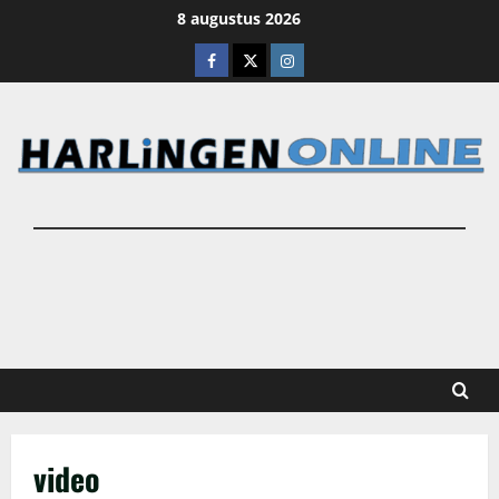
Ga
8 augustus 2026
naar
Facebook
X
Instagram
de
inhoud
video