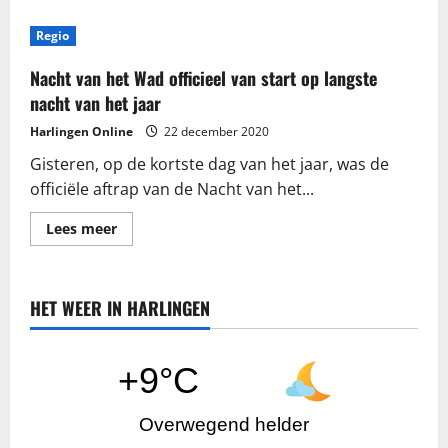
Regio
Nacht van het Wad officieel van start op langste
nacht van het jaar
Harlingen Online
22 december 2020
Gisteren, op de kortste dag van het jaar, was de
officiële aftrap van de Nacht van het...
Lees
Lees meer
meer
over
Nacht
van
het
HET WEER IN HARLINGEN
Wad
officieel
van
start
op
+9°C
langste
nacht
van
het
Overwegend helder
jaar