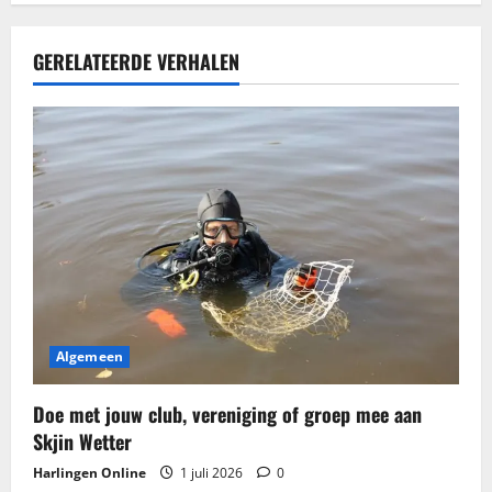
c
h
GERELATEERDE VERHALEN
t
n
a
v
i
g
Algemeen
a
t
Doe met jouw club, vereniging of groep mee aan
Skjin Wetter
i
Harlingen Online
1 juli 2026
0