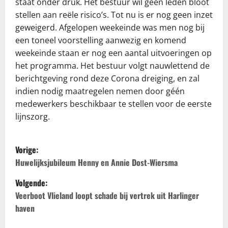
staat onder druk. Het bestuur wil geen leden bloot
stellen aan reële risico’s. Tot nu is er nog geen inzet
geweigerd. Afgelopen weekeinde was men nog bij
een toneel voorstelling aanwezig en komend
weekeinde staan er nog een aantal uitvoeringen op
het programma. Het bestuur volgt nauwlettend de
berichtgeving rond deze Corona dreiging, en zal
indien nodig maatregelen nemen door géén
medewerkers beschikbaar te stellen voor de eerste
lijnszorg.
B
Vorige:
e
Huwelijksjubileum Henny en Annie Dost-Wiersma
Volgende:
r
Veerboot Vlieland loopt schade bij vertrek uit Harlinger
i
haven