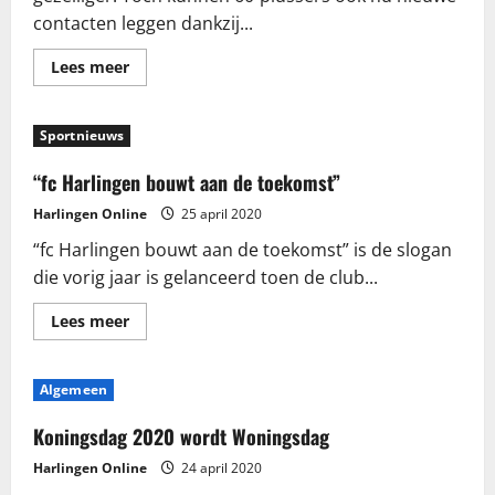
contacten leggen dankzij...
Lees
Lees meer
meer
over
Nieuwe
vriendschappen
Sportnieuws
in
de
buurt
“fc Harlingen bouwt aan de toekomst”
Harlingen Online
25 april 2020
“fc Harlingen bouwt aan de toekomst” is de slogan
die vorig jaar is gelanceerd toen de club...
Lees
Lees meer
meer
over
“fc
Harlingen
Algemeen
bouwt
aan
de
Koningsdag 2020 wordt Woningsdag
toekomst”
Harlingen Online
24 april 2020