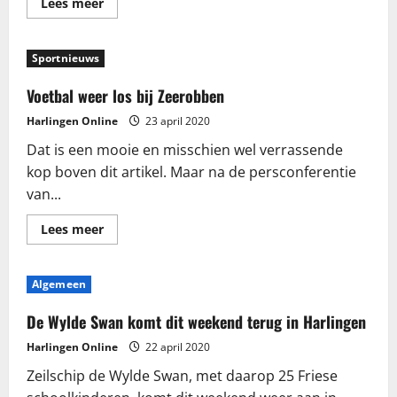
Lees
Lees meer
meer
over
Afhaalservice
Bibliotheken
Sportnieuws
groot
succes
Voetbal weer los bij Zeerobben
Harlingen Online
23 april 2020
Dat is een mooie en misschien wel verrassende
kop boven dit artikel. Maar na de persconferentie
van...
Lees
Lees meer
meer
over
Voetbal
weer
Algemeen
los
bij
Zeerobben
De Wylde Swan komt dit weekend terug in Harlingen
Harlingen Online
22 april 2020
Zeilschip de Wylde Swan, met daarop 25 Friese