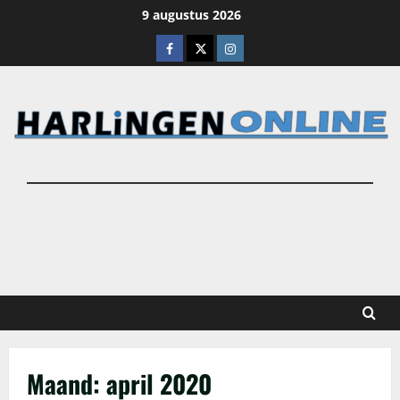
Ga
9 augustus 2026
naar
Facebook
X
Instagram
de
inhoud
Maand:
april 2020