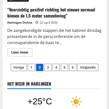
RSH
komende
week
“Voorzichtig positief richting het nieuwe normaal
binnen de 1,5 meter samenleving”
Harlingen Online
22 april 2020
De aangekondigde stappen die het kabinet dinsdag
presenteerde in de persconferentie om de
coronapandemie de baas te...
Lees
Lees meer
meer
over
“Voorzichtig
Berichten
positief
Vorige
1
2
3
4
5
6
Volgende
richting
het
paginering
nieuwe
normaal
binnen
HET WEER IN HARLINGEN
de
1,5
meter
samenleving”
+25°C