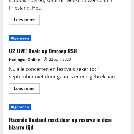
schoolkinderen, komt dit weekend weer aan in
Friesland. Het...
Lees
Lees meer
meer
over
De
Wylde
Algemeen
Swan
komt
dit
U2 LIVE! Onair op Omroep RSH
weekend
terug
Harlingen Online
22 april 2020
in
Harlingen
Nu alle concerten en festivals zeker tot 1
september niet door gaan is er een gebrek aan...
Lees
Lees meer
meer
over
U2
LIVE!
Algemeen
Onair
op
Omroep
Razende Roeland raast door op reserve in deze
RSH
bizarre tijd