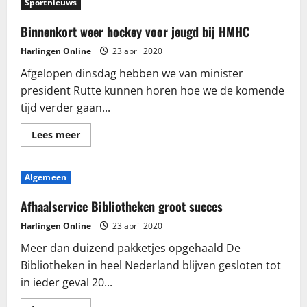
Sportnieuws
volop
in
ontwikkeling
Binnenkort weer hockey voor jeugd bij HMHC
Harlingen Online
23 april 2020
Afgelopen dinsdag hebben we van minister
president Rutte kunnen horen hoe we de komende
tijd verder gaan...
Lees
Lees meer
meer
over
Binnenkort
weer
Algemeen
hockey
voor
jeugd
Afhaalservice Bibliotheken groot succes
bij
HMHC
Harlingen Online
23 april 2020
Meer dan duizend pakketjes opgehaald De
Bibliotheken in heel Nederland blijven gesloten tot
in ieder geval 20...