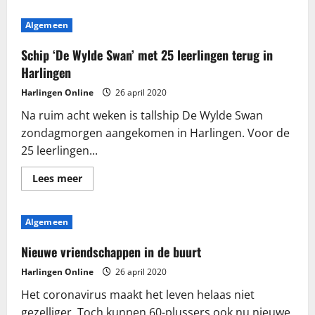
Algemeen
Schip ‘De Wylde Swan’ met 25 leerlingen terug in
Harlingen
Harlingen Online
26 april 2020
Na ruim acht weken is tallship De Wylde Swan
zondagmorgen aangekomen in Harlingen. Voor de
25 leerlingen...
Lees
Lees meer
meer
over
Schip
‘De
Algemeen
Wylde
Swan’
met
Nieuwe vriendschappen in de buurt
25
leerlingen
Harlingen Online
26 april 2020
terug
in
Het coronavirus maakt het leven helaas niet
Harlingen
gezelliger. Toch kunnen 60-plussers ook nu nieuwe