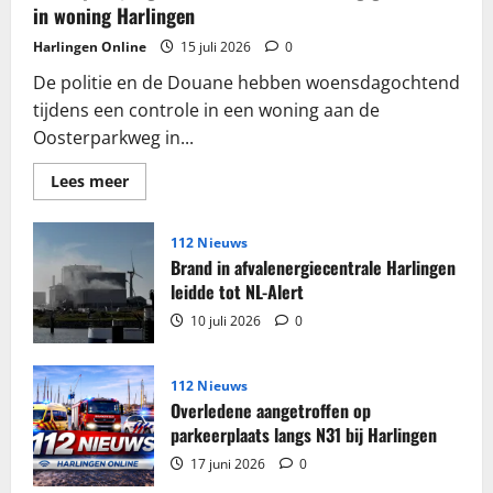
in woning Harlingen
Harlingen Online
15 juli 2026
0
De politie en de Douane hebben woensdagochtend
tijdens een controle in een woning aan de
Oosterparkweg in...
Lees
Lees meer
meer
over
Grote
partij
112 Nieuws
sigaretten
Brand in afvalenergiecentrale Harlingen
en
tabak
leidde tot NL-Alert
in
beslag
10 juli 2026
0
genomen
in
woning
Harlingen
112 Nieuws
Overledene aangetroffen op
parkeerplaats langs N31 bij Harlingen
17 juni 2026
0