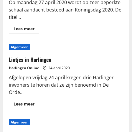
Op maandag 27 april 2020 wordt op zeer beperkte
schaal aandacht besteed aan Koningsdag 2020. De
titel...
Lees
Lees meer
meer
over
Koningsdag
2020
Algemeen
wordt
Woningsdag
Lintjes in Harlingen
Harlingen Online
24 april 2020
Afgelopen vrijdag 24 april kregen drie Harlinger
inwoners te horen dat ze zijn benoemd in De
Orde...
Lees
Lees meer
meer
over
Lintjes
in
Algemeen
Harlingen