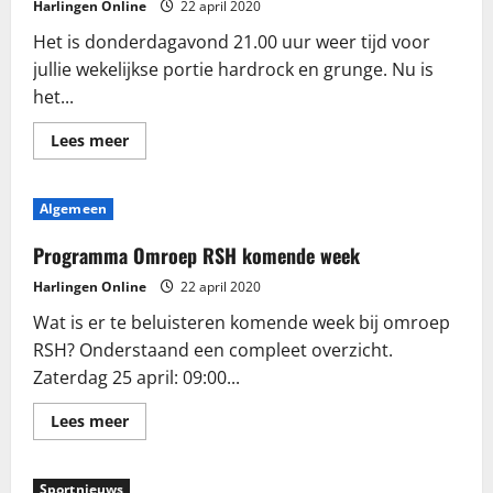
Harlingen Online
22 april 2020
Het is donderdagavond 21.00 uur weer tijd voor
jullie wekelijkse portie hardrock en grunge. Nu is
het...
Lees
Lees meer
meer
over
Razende
Roeland
Algemeen
raast
door
op
Programma Omroep RSH komende week
reserve
in
Harlingen Online
22 april 2020
deze
bizarre
Wat is er te beluisteren komende week bij omroep
tijd
RSH? Onderstaand een compleet overzicht.
Zaterdag 25 april: 09:00...
Lees
Lees meer
meer
over
Programma
Omroep
Sportnieuws