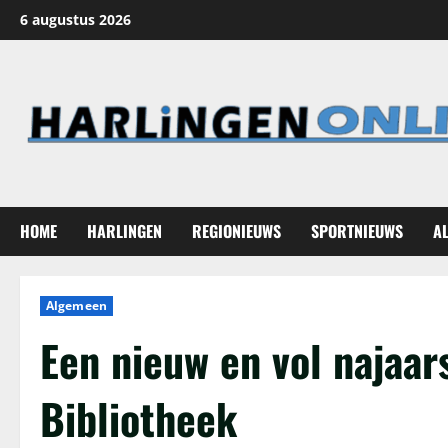
Ga
6 augustus 2026
naar
de
inhoud
HOME
HARLINGEN
REGIONIEUWS
SPORTNIEUWS
A
Algemeen
Een nieuw en vol najaa
Bibliotheek