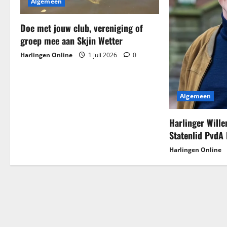
Algemeen
a
Doe met jouw club, vereniging of
v
groep mee aan Skjin Wetter
i
Harlingen Online
1 juli 2026
0
g
a
Algemeen
t
Harlinger Will
Statenlid PvdA 
i
Harlingen Online
e