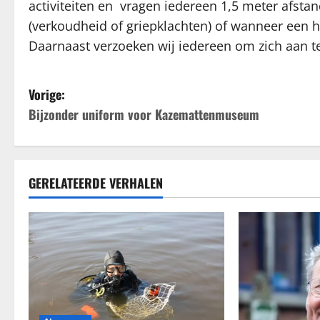
activiteiten en vragen iedereen 1,5 meter afstan
(verkoudheid of griepklachten) of wanneer een 
Daarnaast verzoeken wij iedereen om zich aan te
B
Vorige:
Bijzonder uniform voor Kazemattenmuseum
e
r
i
GERELATEERDE VERHALEN
c
h
t
n