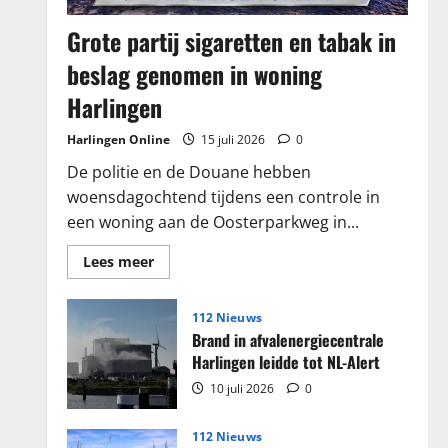
Grote partij sigaretten en tabak in
beslag genomen in woning
Harlingen
Harlingen Online
15 juli 2026
0
De politie en de Douane hebben
woensdagochtend tijdens een controle in
een woning aan de Oosterparkweg in...
Lees
Lees meer
meer
over
Grote
partij
112 Nieuws
sigaretten
Brand in afvalenergiecentrale
en
tabak
Harlingen leidde tot NL-Alert
in
beslag
10 juli 2026
0
genomen
in
woning
112 Nieuws
Harlingen