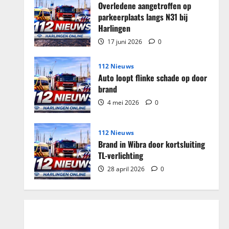
Overledene aangetroffen op
parkeerplaats langs N31 bij
Harlingen
17 juni 2026
0
112 Nieuws
Auto loopt flinke schade op door
brand
4 mei 2026
0
112 Nieuws
Brand in Wibra door kortsluiting
TL-verlichting
28 april 2026
0