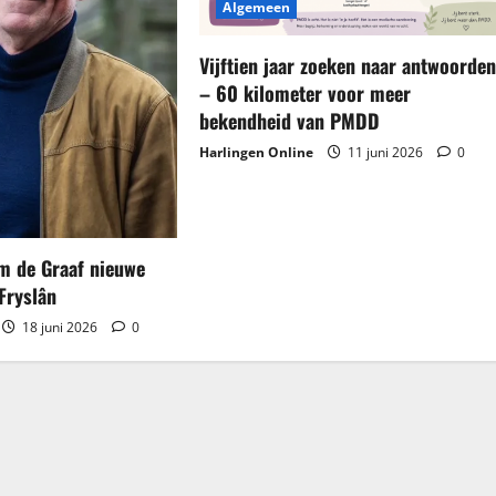
Algemeen
Vijftien jaar zoeken naar antwoorde
– 60 kilometer voor meer
bekendheid van PMDD
Harlingen Online
11 juni 2026
0
em de Graaf nieuwe
Fryslân
18 juni 2026
0