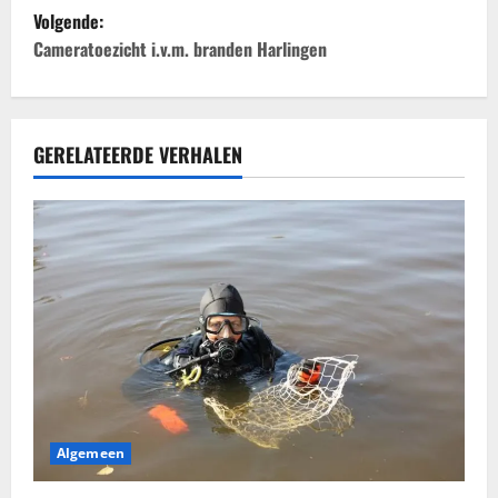
r
Volgende:
i
Cameratoezicht i.v.m. branden Harlingen
c
h
GERELATEERDE VERHALEN
t
n
a
v
i
g
Algemeen
a