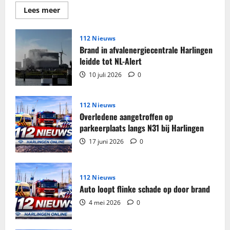
Lees
Lees meer
meer
over
Grote
partij
112 Nieuws
sigaretten
Brand in afvalenergiecentrale Harlingen
en
tabak
leidde tot NL-Alert
in
beslag
10 juli 2026
0
genomen
in
woning
Harlingen
112 Nieuws
Overledene aangetroffen op
parkeerplaats langs N31 bij Harlingen
17 juni 2026
0
112 Nieuws
Auto loopt flinke schade op door brand
4 mei 2026
0