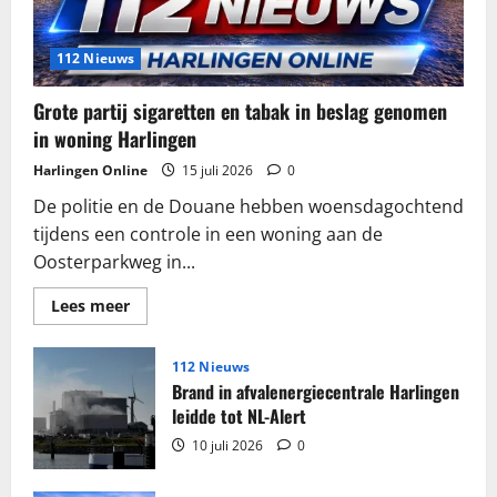
112 Nieuws
Grote partij sigaretten en tabak in beslag genomen
in woning Harlingen
Harlingen Online
15 juli 2026
0
De politie en de Douane hebben woensdagochtend
tijdens een controle in een woning aan de
Oosterparkweg in...
Lees
Lees meer
meer
over
Grote
partij
112 Nieuws
sigaretten
Brand in afvalenergiecentrale Harlingen
en
tabak
leidde tot NL-Alert
in
beslag
10 juli 2026
0
genomen
in
woning