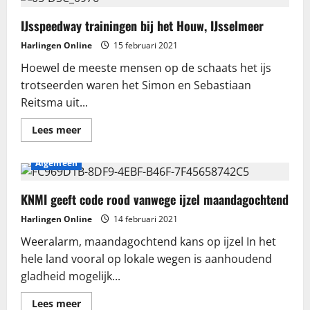
het
land
uit,
IJsspeedway trainingen bij het Houw, IJsselmeer
trainingen
hervat
Harlingen Online
15 februari 2021
bij
fc
Hoewel de meeste mensen op de schaats het ijs
Harlingen
trotseerden waren het Simon en Sebastiaan
Reitsma uit...
Lees
Lees meer
meer
over
IJsspeedway
Algemeen
trainingen
bij
het
Houw,
KNMI geeft code rood vanwege ijzel maandagochtend
IJsselmeer
Harlingen Online
14 februari 2021
Weeralarm, maandagochtend kans op ijzel In het
hele land vooral op lokale wegen is aanhoudend
gladheid mogelijk...
Lees
Lees meer