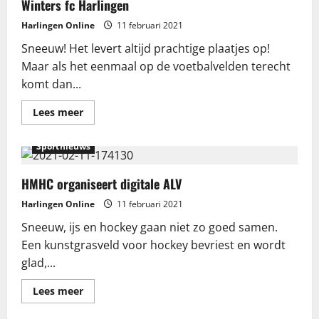
Winters fc Harlingen
Harlingen Online
11 februari 2021
Sneeuw! Het levert altijd prachtige plaatjes op!
Maar als het eenmaal op de voetbalvelden terecht
komt dan...
Lees
Lees meer
meer
over
Winters
Sportnieuws
fc
Harlingen
HMHC organiseert digitale ALV
Harlingen Online
11 februari 2021
Sneeuw, ijs en hockey gaan niet zo goed samen.
Een kunstgrasveld voor hockey bevriest en wordt
glad,...
Lees
Lees meer
meer
over