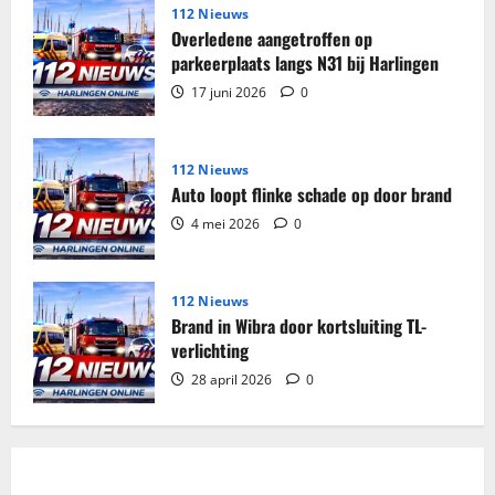
Harlingen
112 Nieuws
Overledene aangetroffen op
parkeerplaats langs N31 bij Harlingen
17 juni 2026
0
112 Nieuws
Auto loopt flinke schade op door brand
4 mei 2026
0
112 Nieuws
Brand in Wibra door kortsluiting TL-
verlichting
28 april 2026
0