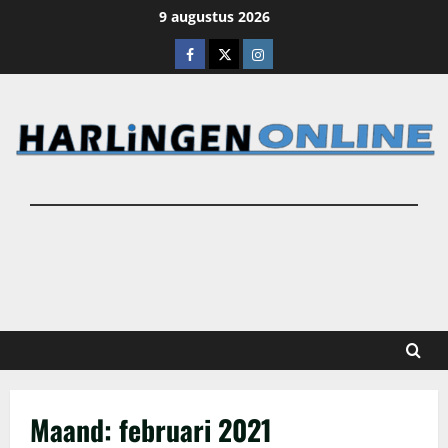
Ga
9 augustus 2026
naar
Facebook
X
Instagram
de
inhoud
Maand:
februari 2021