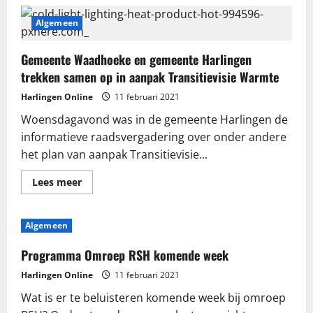
HMHC
organiseert
digitale
Algemeen
ALV
Gemeente Waadhoeke en gemeente Harlingen
trekken samen op in aanpak Transitievisie Warmte
Harlingen Online
11 februari 2021
Woensdagavond was in de gemeente Harlingen de
informatieve raadsvergadering over onder andere
het plan van aanpak Transitievisie...
Lees
Lees meer
meer
over
Gemeente
Waadhoeke
Algemeen
en
gemeente
Harlingen
Programma Omroep RSH komende week
trekken
samen
Harlingen Online
11 februari 2021
op
in
Wat is er te beluisteren komende week bij omroep
aanpak
Transitievisie