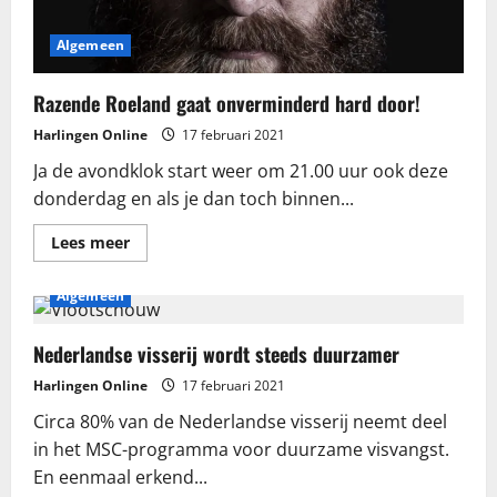
Algemeen
Razende Roeland gaat onverminderd hard door!
Harlingen Online
17 februari 2021
Ja de avondklok start weer om 21.00 uur ook deze
donderdag en als je dan toch binnen...
Lees
Lees meer
meer
over
Razende
Algemeen
Roeland
gaat
onverminderd
hard
Nederlandse visserij wordt steeds duurzamer
door!
Harlingen Online
17 februari 2021
Circa 80% van de Nederlandse visserij neemt deel
in het MSC-programma voor duurzame visvangst.
En eenmaal erkend...