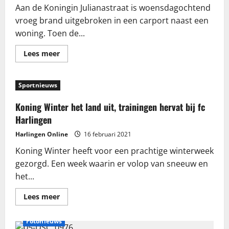
Aan de Koningin Julianastraat is woensdagochtend
vroeg brand uitgebroken in een carport naast een
woning. Toen de...
Lees
Lees meer
meer
over
Brand
in
Sportnieuws
carport
Koningin
Julianastraat
Koning Winter het land uit, trainingen hervat bij fc
Harlingen
Harlingen Online
16 februari 2021
Koning Winter heeft voor een prachtige winterweek
gezorgd. Een week waarin er volop van sneeuw en
het...
Lees
Lees meer
meer
over
Koning
Fotonieuws
Winter