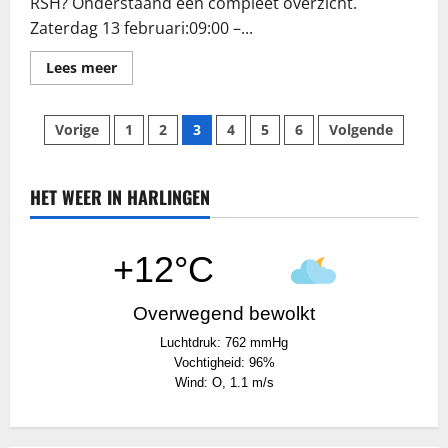
RSH? Onderstaand een compleet overzicht.
Warmte
Zaterdag 13 februari:09:00 –...
Lees
Lees meer
meer
over
Programma
Berichten
Omroep
Vorige
1
2
3
4
5
6
Volgende
RSH
komende
paginering
week
HET WEER IN HARLINGEN
+12°C
Overwegend bewolkt
Luchtdruk: 762 mmHg
Vochtigheid: 96%
Wind: O, 1.1 m/s