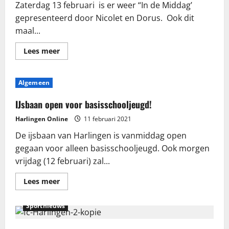
Zaterdag 13 februari is er weer “In de Middag’
gepresenteerd door Nicolet en Dorus. Ook dit
maal...
Lees
Lees meer
meer
over
Bloemen,
bloemen
Algemeen
en
bloemen
en
IJsbaan open voor basisschooljeugd!
meer
“In
Harlingen Online
11 februari 2021
de
Middag”
De ijsbaan van Harlingen is vanmiddag open
gegaan voor alleen basisschooljeugd. Ook morgen
vrijdag (12 februari) zal...
Lees
Lees meer
meer
over
IJsbaan
Sportnieuws
open
voor
basisschooljeugd!