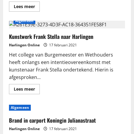
Lees
Lees meer
meer
over
Nederlandse
Algemeen
visserij
wordt
steeds
duurzamer
Kunstwerk Frank Stella naar Harlingen
Harlingen Online
17 februari 2021
Het college van Burgemeester en Wethouders
heeft onlangs een intentieovereenkomst met
kunstenaar Frank Stella ondertekend. Hierin is
afgesproken...
Lees
Lees meer
meer
over
Kunstwerk
Frank
Algemeen
Stella
naar
Harlingen
Brand in carport Koningin Julianastraat
Harlingen Online
17 februari 2021