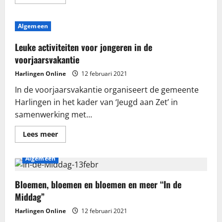
meer
over
KNMI
geeft
Algemeen
code
rood
vanwege
Leuke activiteiten voor jongeren in de
ijzel
maandagochtend
voorjaarsvakantie
Harlingen Online
12 februari 2021
In de voorjaarsvakantie organiseert de gemeente
Harlingen in het kader van ‘Jeugd aan Zet’ in
samenwerking met...
Lees
Lees meer
meer
over
Leuke
Algemeen
activiteiten
voor
jongeren
in
Bloemen, bloemen en bloemen en meer “In de
de
Middag”
voorjaarsvakantie
Harlingen Online
12 februari 2021