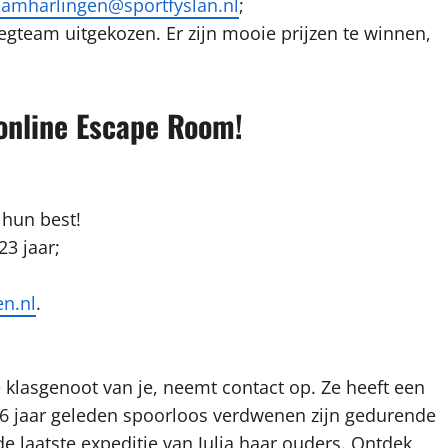
amharlingen@sportfyslan.nl
;
gteam uitgekozen. Er zijn mooie prijzen te winnen,
online Escape Room!
 hun best!
23 jaar;
en.nl
.
e klasgenoot van je, neemt contact op. Ze heeft een
e 6 jaar geleden spoorloos verdwenen zijn gedurende
e laatste expeditie van Julia haar ouders. Ontdek