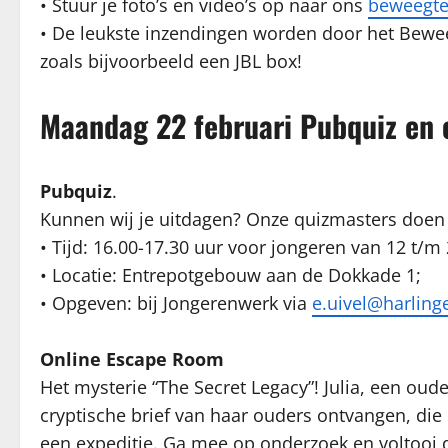
• Stuur je foto’s en video’s op naar ons
beweegte
• De leukste inzendingen worden door het Bewee
zoals bijvoorbeeld een JBL box!
Maandag 22 februari Pubquiz en 
Pubquiz
.
Kunnen wij je uitdagen? Onze quizmasters doen
• Tijd: 16.00-17.30 uur voor jongeren van 12 t/m 
• Locatie: Entrepotgebouw aan de Dokkade 1;
• Opgeven: bij Jongerenwerk via
e.uivel@harling
Online Escape Room
Het mysterie “The Secret Legacy”! Julia, een oud
cryptische brief van haar ouders ontvangen, di
een expeditie. Ga mee op onderzoek en voltooi d