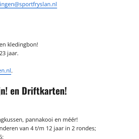
ngen@sportfryslan.nl
een kledingbon!
23 jaar.
en.nl
.
n! en Driftkarten!
ingkussen, pannakooi en méér!
inderen van 4 t/m 12 jaar in 2 rondes;
5;