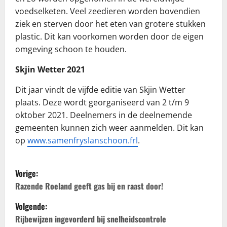
voedselketen. Veel zeedieren worden bovendien
ziek en sterven door het eten van grotere stukken
plastic. Dit kan voorkomen worden door de eigen
omgeving schoon te houden.
Skjin Wetter 2021
Dit jaar vindt de vijfde editie van Skjin Wetter
plaats. Deze wordt georganiseerd van 2 t/m 9
oktober 2021. Deelnemers in de deelnemende
gemeenten kunnen zich weer aanmelden. Dit kan
op
www.samenfryslanschoon.frl
.
B
Vorige:
e
Razende Roeland geeft gas bij en raast door!
Volgende:
r
Rijbewijzen ingevorderd bij snelheidscontrole