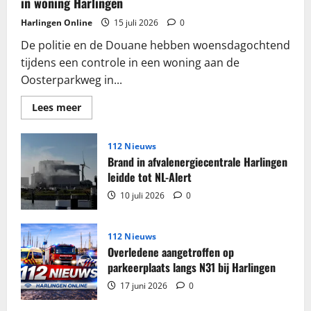
in woning Harlingen
Harlingen Online
15 juli 2026
0
De politie en de Douane hebben woensdagochtend
tijdens een controle in een woning aan de
Oosterparkweg in...
Lees
Lees meer
meer
over
Grote
partij
112 Nieuws
sigaretten
Brand in afvalenergiecentrale Harlingen
en
tabak
leidde tot NL-Alert
in
beslag
10 juli 2026
0
genomen
in
woning
Harlingen
112 Nieuws
Overledene aangetroffen op
parkeerplaats langs N31 bij Harlingen
17 juni 2026
0