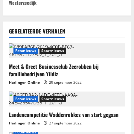
i
Westerzeedijk
c
h
GERELATEERDE VERHALEN
t
n
Fotonieuws
Sportnieuws
a
Meet & Greet Businessclub Zeerobben bij
familiebedrijven Yildiz
v
Harlingen Online
29 september 2022
i
Fotonieuws
Sportnieuws
g
a
Landencompetitie Waddenrobkes van start gegaan
Harlingen Online
27 september 2022
t
Fotonieuws