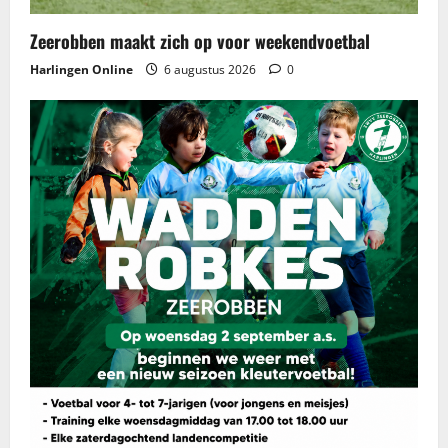
a
Zeerobben maakt zich op voor weekendvoetbal
t
Harlingen Online
6 augustus 2026
0
i
e