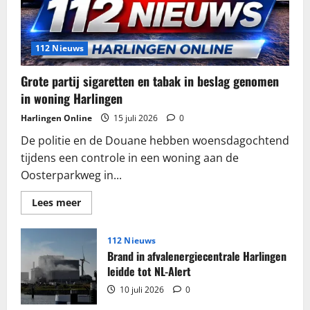
112 Nieuws
Grote partij sigaretten en tabak in beslag genomen
in woning Harlingen
Harlingen Online
15 juli 2026
0
De politie en de Douane hebben woensdagochtend
tijdens een controle in een woning aan de
Oosterparkweg in...
Lees
Lees meer
meer
over
Grote
partij
112 Nieuws
sigaretten
Brand in afvalenergiecentrale Harlingen
en
tabak
leidde tot NL-Alert
in
beslag
10 juli 2026
0
genomen
in