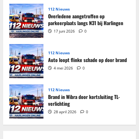
woning
Harlingen
112 Nieuws
Overledene aangetroffen op
parkeerplaats langs N31 bij Harlingen
17 juni 2026
0
112 Nieuws
Auto loopt flinke schade op door brand
4 mei 2026
0
112 Nieuws
Brand in Wibra door kortsluiting TL-
verlichting
28 april 2026
0