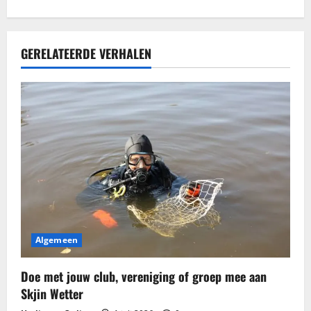
i
c
GERELATEERDE VERHALEN
h
t
n
a
v
i
g
Algemeen
a
Doe met jouw club, vereniging of groep mee aan
t
Skjin Wetter