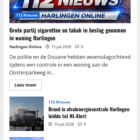
112 Nieuws
Grote partij sigaretten en tabak in beslag genomen
in woning Harlingen
Harlingen Online
15 juli 2026
0
De politie en de Douane hebben woensdagochtend
tijdens een controle in een woning aan de
Oosterparkweg in...
Lees
Lees meer
meer
over
Grote
partij
112 Nieuws
sigaretten
Brand in afvalenergiecentrale Harlingen
en
tabak
leidde tot NL-Alert
in
beslag
10 juli 2026
0
genomen
in
woning