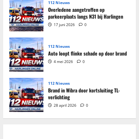
Harlingen
112 Nieuws
Overledene aangetroffen op
parkeerplaats langs N31 bij Harlingen
17 juni 2026
0
112 Nieuws
Auto loopt flinke schade op door brand
4 mei 2026
0
112 Nieuws
Brand in Wibra door kortsluiting TL-
verlichting
28 april 2026
0