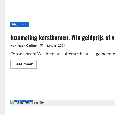
Algemeen
Inzameling kerstbomen. Win geldprijs of 
Harlingen Online
4 januari 2021
Corona proof Wij doen ons uiterste best als gemeente 
Lees
Lees meer
meer
over
Inzameling
kerstbomen.
Win
geldprijs
of
verdien
waardebonnen!
Algemeen