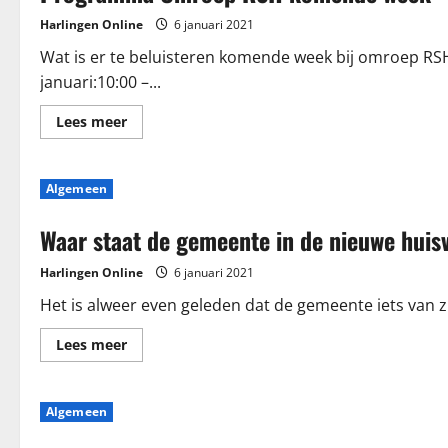
Harlingen Online
6 januari 2021
Wat is er te beluisteren komende week bij omroep RS
januari:10:00 –...
Lees
Lees meer
meer
over
Programma
Omroep
Algemeen
RSH
komende
week
Waar staat de gemeente in de nieuwe huis
Harlingen Online
6 januari 2021
Het is alweer even geleden dat de gemeente iets van z
Lees
Lees meer
meer
over
Waar
staat
Algemeen
de
gemeente
in