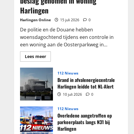
beslag genomen in woning
Harlingen
Harlingen Online
15 juli 2026
0
De politie en de Douane hebben
woensdagochtend tijdens een controle in
een woning aan de Oosterparkweg in...
Lees
Lees meer
meer
over
Grote
partij
112 Nieuws
sigaretten
Brand in afvalenergiecentrale
en
tabak
Harlingen leidde tot NL-Alert
in
beslag
10 juli 2026
0
genomen
in
woning
112 Nieuws
Harlingen
Overledene aangetroffen op
parkeerplaats langs N31 bij
Harlingen