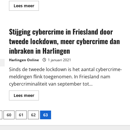
Lees
Lees meer
meer
over
Omroep
RSH-
Lockdown
Stijging cybercrime in Friesland door
Radio
tweede lockdown, meer cybercrime dan
inbraken in Harlingen
Harlingen Online
1 januari 2021
Sinds de tweede lockdown is het aantal cybercrime-
meldingen flink toegenomen. In Friesland nam
cybercriminaliteit van september tot...
Lees
Lees meer
meer
over
Stijging
cybercrime
60
61
62
63
in
Friesland
door
tweede