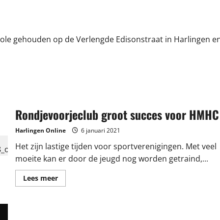
role gehouden op de Verlengde Edisonstraat in Harlingen e
Rondjevoorjeclub groot succes voor HMHC
Harlingen Online
6 januari 2021
Het zijn lastige tijden voor sportverenigingen. Met veel
moeite kan er door de jeugd nog worden getraind,...
Lees
Lees meer
meer
over
Rondjevoorjeclub
groot
succes
voor