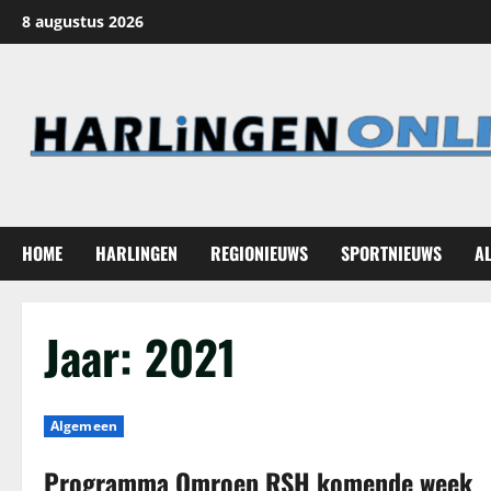
Ga
8 augustus 2026
naar
de
inhoud
HOME
HARLINGEN
REGIONIEUWS
SPORTNIEUWS
A
Jaar:
2021
Algemeen
Programma Omroep RSH komende week