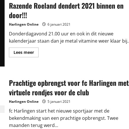
Razende Roeland dendert 2021 binnen en
HMHC
door!!!
Harlingen Online
6 januari 2021
Donderdagavond 21.00 uur en ook in dit nieuwe
kalenderjaar staan dan je metal vitamine weer klaar bij..
Lees
Lees meer
meer
over
Razende
Roeland
dendert
2021
Prachtige opbrengst voor fc Harlingen met
binnen
en
door!!!
virtuele rondjes voor de club
Harlingen Online
5 januari 2021
fc Harlingen start het nieuwe sportjaar met de
bekendmaking van een prachtige opbrengst. Twee
maanden terug werd...