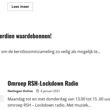
Lees
Lees meer
meer
over
Prachtige
opbrengst
voor
fc
Harlingen
verdien waardebonnen!
met
virtuele
rondjes
voor
de
club
om de kerstboominzameling zo veilig als mogelijk te...
Omroep RSH-Lockdown Radio
Harlingen Online
4 januari 2021
Maandag tot en met donderdag van 13.00 tot 15 .00 uu
omroep RSH – Lockdown radio. Met muziek...