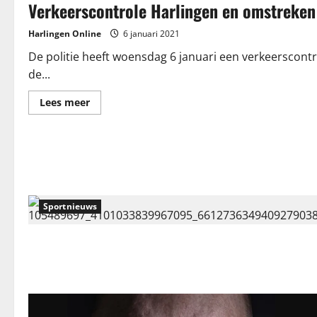
Verkeerscontrole Harlingen en omstreken
de
nieuwe
huisvesting?
Harlingen Online
6 januari 2021
De politie heeft woensdag 6 januari een verkeerscont
de...
Lees
Lees meer
meer
over
Verkeerscontrole
Harlingen
en
omstreken
Sportnieuws