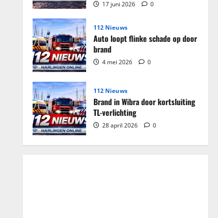
17 juni 2026
0
112 Nieuws
Auto loopt flinke schade op door
brand
4 mei 2026
0
112 Nieuws
Brand in Wibra door kortsluiting
TL-verlichting
28 april 2026
0