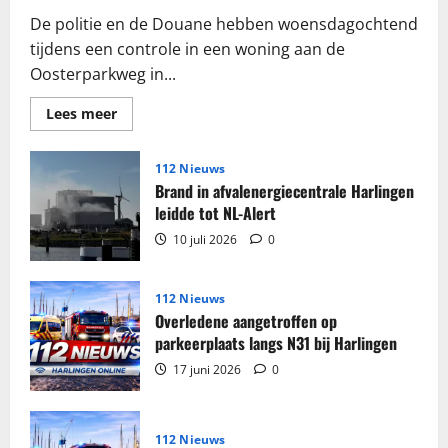
De politie en de Douane hebben woensdagochtend
tijdens een controle in een woning aan de
Oosterparkweg in...
Lees
Lees meer
meer
over
Grote
partij
112 Nieuws
sigaretten
Brand in afvalenergiecentrale Harlingen
en
tabak
leidde tot NL-Alert
in
beslag
10 juli 2026
0
genomen
in
woning
Harlingen
112 Nieuws
Overledene aangetroffen op
parkeerplaats langs N31 bij Harlingen
17 juni 2026
0
112 Nieuws