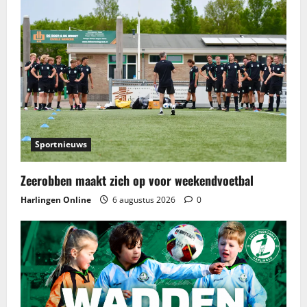
n
a
v
i
g
Sportnieuws
a
Zeerobben maakt zich op voor weekendvoetbal
t
Harlingen Online
6 augustus 2026
0
i
e