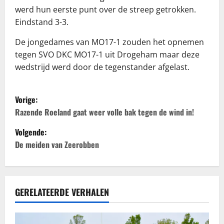
werd hun eerste punt over de streep getrokken.
Eindstand 3-3.
De jongedames van MO17-1 zouden het opnemen
tegen SVO DKC MO17-1 uit Drogeham maar deze
wedstrijd werd door de tegenstander afgelast.
B
Vorige:
e
Razende Roeland gaat weer volle bak tegen de wind in!
Volgende:
r
De meiden van Zeerobben
i
c
GERELATEERDE VERHALEN
h
t