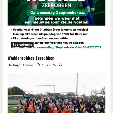
Sportnieuws
Waddenrobkes Zeerobben
Harlingen Online
7 juli 2026
0