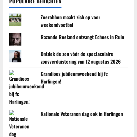
POPULAIRE BERICHTEN
Zeerobben maakt zich op voor
weekendvoetbal
Razende Roeland ontvangt Echoes in Ruin
Ontdek de zon vóór de spectaculaire
zonsverduistering van 12 augustus 2026
Grandioos jubileumweekend bij fc
Harlingen!
Nationale Veteranen dag ook in Harlingen