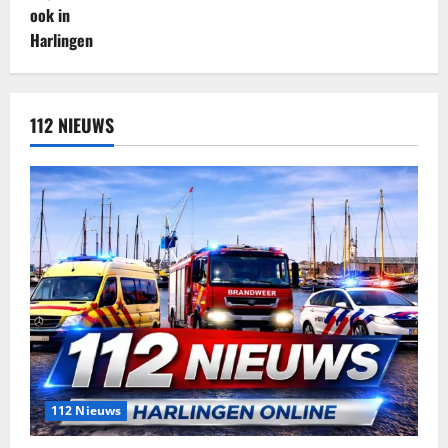
112 NIEUWS
112 Nieuws