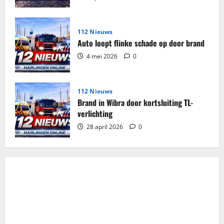
112 Nieuws
Auto loopt flinke schade op door brand
4 mei 2026
0
112 Nieuws
Brand in Wibra door kortsluiting TL-
verlichting
28 april 2026
0