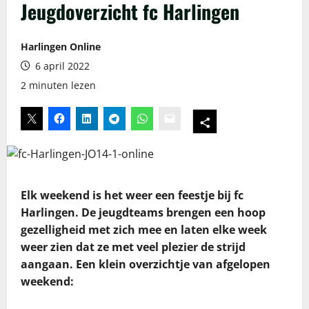
Jeugdoverzicht fc Harlingen
Harlingen Online
6 april 2022
2 minuten lezen
Elk weekend is het weer een feestje bij fc
Harlingen. De jeugdteams brengen een hoop
gezelligheid met zich mee en laten elke week
weer zien dat ze met veel plezier de strijd
aangaan. Een klein overzichtje van afgelopen
weekend: