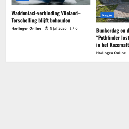
n
a
Waddentaxi-verbinding Vlieland–
Regio
Terschelling blijft behouden
v
Harlingen Online
8 juli 2026
0
Bunkerdag en 
i
“Pathfinder los
in het Kazema
g
Harlingen Online
a
t
i
e