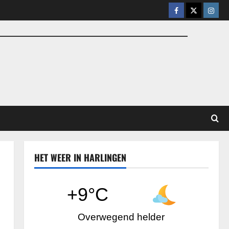
Facebook
X
Insta
HET WEER IN HARLINGEN
+9°C
Overwegend helder