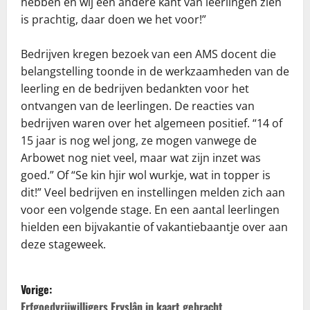
hebben en wij een andere kant van leerlingen zien
is prachtig, daar doen we het voor!”
Bedrijven kregen bezoek van een AMS docent die
belangstelling toonde in de werkzaamheden van de
leerling en de bedrijven bedankten voor het
ontvangen van de leerlingen. De reacties van
bedrijven waren over het algemeen positief. “14 of
15 jaar is nog wel jong, ze mogen vanwege de
Arbowet nog niet veel, maar wat zijn inzet was
goed.” Of “Se kin hjir wol wurkje, wat in topper is
dit!” Veel bedrijven en instellingen melden zich aan
voor een volgende stage. En een aantal leerlingen
hielden een bijvakantie of vakantiebaantje over aan
deze stageweek.
B
Vorige:
Erfgoedvrijwilligers Fryslân in kaart gebracht