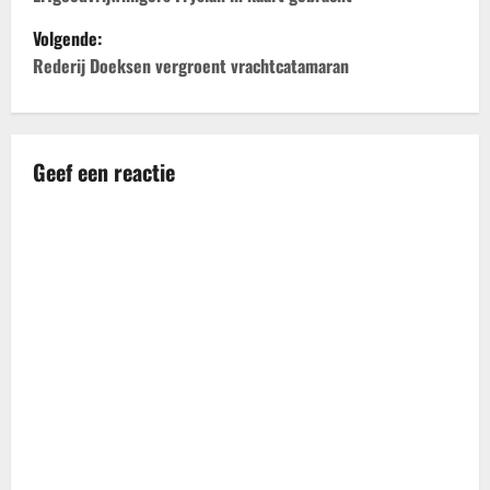
e
Volgende:
r
Rederij Doeksen vergroent vrachtcatamaran
i
c
Geef een reactie
h
t
n
a
v
i
g