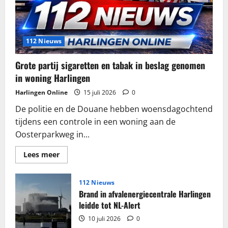
112 Nieuws
Grote partij sigaretten en tabak in beslag genomen
in woning Harlingen
Harlingen Online
15 juli 2026
0
De politie en de Douane hebben woensdagochtend
tijdens een controle in een woning aan de
Oosterparkweg in...
Lees
Lees meer
meer
over
Grote
partij
112 Nieuws
sigaretten
Brand in afvalenergiecentrale Harlingen
en
tabak
leidde tot NL-Alert
in
beslag
10 juli 2026
0
genomen