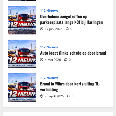
in
woning
Harlingen
112 Nieuws
Overledene aangetroffen op
parkeerplaats langs N31 bij Harlingen
17 juni 2026
0
112 Nieuws
Auto loopt flinke schade op door brand
4 mei 2026
0
112 Nieuws
Brand in Wibra door kortsluiting TL-
verlichting
28 april 2026
0