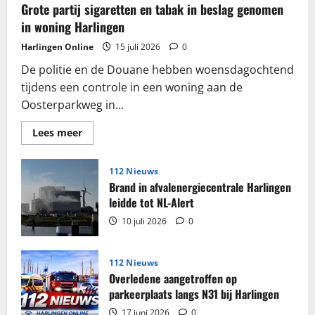
Grote partij sigaretten en tabak in beslag genomen
in woning Harlingen
Harlingen Online
15 juli 2026
0
De politie en de Douane hebben woensdagochtend
tijdens een controle in een woning aan de
Oosterparkweg in...
Lees
Lees meer
meer
over
Grote
partij
112 Nieuws
sigaretten
Brand in afvalenergiecentrale Harlingen
en
tabak
leidde tot NL-Alert
in
beslag
10 juli 2026
0
genomen
in
woning
Harlingen
112 Nieuws
Overledene aangetroffen op
parkeerplaats langs N31 bij Harlingen
17 juni 2026
0