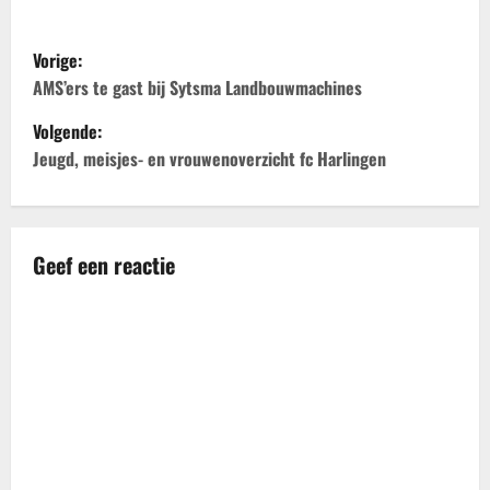
B
Vorige:
e
AMS’ers te gast bij Sytsma Landbouwmachines
Volgende:
r
Jeugd, meisjes- en vrouwenoverzicht fc Harlingen
i
c
Geef een reactie
h
t
n
a
v