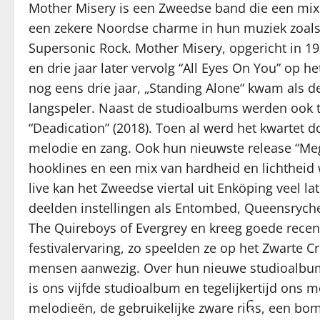
Mother Misery is een Zweedse band die een mix 
een zekere Noordse charme in hun muziek zoals a
Supersonic Rock. Mother Misery, opgericht in 19
en drie jaar later vervolg “All Eyes On You” op
nog eens drie jaar, „Standing Alone“ kwam als de
langspeler. Naast de studioalbums werden ook tw
“Deadication” (2018). Toen al werd het kwartet 
melodie en zang. Ook hun nieuwste release “Me
hooklines en een mix van hardheid en lichthei
live kan het Zweedse viertal uit Enköping veel l
deelden instellingen als Entombed, Queensryche
The Quireboys of Evergrey en kreeg goede recen
festivalervaring, zo speelden ze op het Zwarte C
mensen aanwezig. Over hun nieuwe studioalbum
is ons vijfde studioalbum en tegelijkertijd ons 
melodieën, de gebruikelijke zware riᨪs, een bom