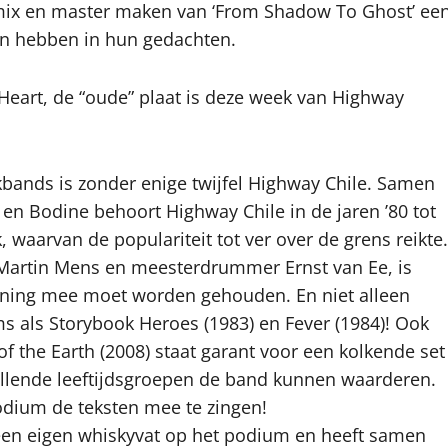
mix en master maken van ‘From Shadow To Ghost’ ee
en hebben in hun gedachten.
k Heart, de “oude” plaat is deze week van Highway
ands is zonder enige twijfel Highway Chile. Samen
en Bodine behoort Highway Chile in de jaren ’80 tot
waarvan de populariteit tot ver over de grens reikte.
t Martin Mens en meesterdrummer Ernst van Ee, is
ening mee moet worden gehouden. En niet alleen
ms als Storybook Heroes (1983) en Fever (1984)! Ook
of the Earth (2008) staat garant voor een kolkende set
hillende leeftijdsgroepen de band kunnen waarderen.
odium de teksten mee te zingen!
een eigen whiskyvat op het podium en heeft samen