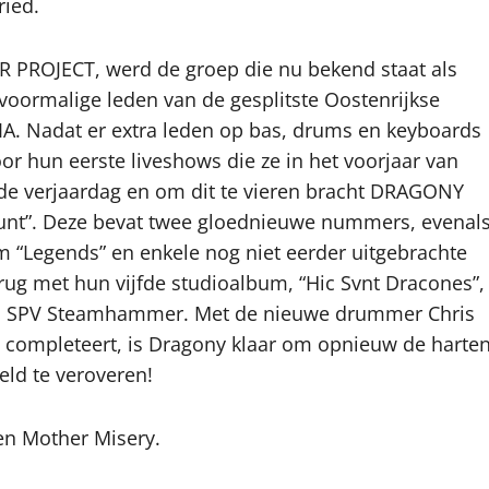
ried.
 PROJECT, werd de groep die nu bekend staat als
oormalige leden van de gesplitste Oostenrijkse
 Nadat er extra leden op bas, drums en keyboards
r hun eerste liveshows die ze in het voorjaar van
nde verjaardag en om dit te vieren bracht DRAGONY
 Hunt”. Deze bevat twee gloednieuwe nummers, evenal
 “Legends” en enkele nog niet eerder uitgebrachte
erug met hun vijfde studioalbum, “Hic Svnt Dracones”,
via SPV Steamhammer. Met de nieuwe drummer Chris
d completeert, is Dragony klaar om opnieuw de harte
eld te veroveren!
en Mother Misery.