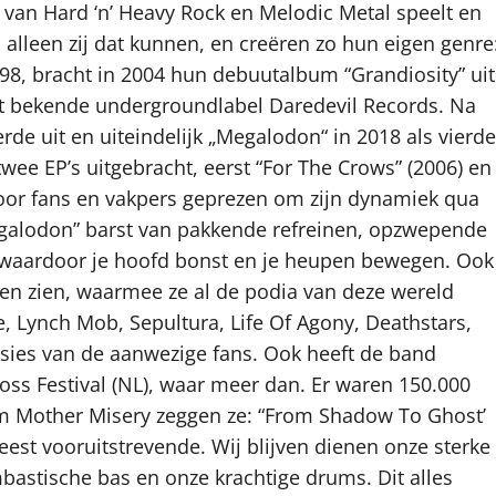
van Hard ‘n’ Heavy Rock en Melodic Metal speelt en
lleen zij dat kunnen, en creëren zo hun eigen genre
98, bracht in 2004 hun debuutalbum “Grandiosity” uit
 het bekende undergroundlabel Daredevil Records. Na
rde uit en uiteindelijk „Megalodon“ in 2018 als vierde
ee EP’s uitgebracht, eerst “For The Crows” (2006) en
door fans en vakpers geprezen om zijn dynamiek qua
galodon” barst van pakkende refreinen, opzwepende
d waardoor je hoofd bonst en je heupen bewegen. Ook
aten zien, waarmee ze al de podia van deze wereld
, Lynch Mob, Sepultura, Life Of Agony, Deathstars,
sies van de aanwezige fans. Ook heeft de band
ross Festival (NL), waar meer dan. Er waren 150.000
 Mother Misery zeggen ze: “From Shadow To Ghost’
meest vooruitstrevende. Wij blijven dienen onze sterke
bastische bas en onze krachtige drums. Dit alles