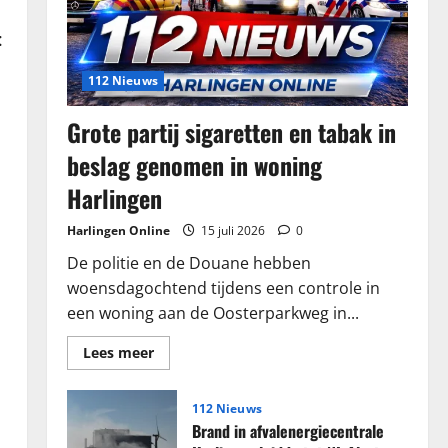
:
112 Nieuws
Grote partij sigaretten en tabak in
beslag genomen in woning
Harlingen
Harlingen Online
15 juli 2026
0
De politie en de Douane hebben
woensdagochtend tijdens een controle in
een woning aan de Oosterparkweg in...
Lees
Lees meer
meer
over
Grote
partij
112 Nieuws
sigaretten
Brand in afvalenergiecentrale
en