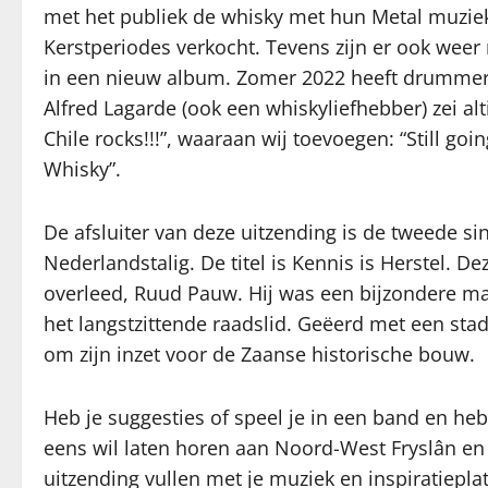
met het publiek de whisky met hun Metal muziek “
Kerstperiodes verkocht. Tevens zijn er ook weer
in een nieuw album. Zomer 2022 heeft drummer 
Alfred Lagarde (ook een whiskyliefhebber) zei al
Chile rocks!!!”, waaraan wij toevoegen: “Still go
Whisky”.
De afsluiter van deze uitzending is de tweede si
Nederlandstalig. De titel is Kennis is Herstel. 
overleed, Ruud Pauw. Hij was een bijzondere man
het langstzittende raadslid. Geëerd met een stads
om zijn inzet voor de Zaanse historische bouw.
Heb je suggesties of speel je in een band en heb
eens wil laten horen aan Noord-West Fryslân en 
uitzending vullen met je muziek en inspiratiepla