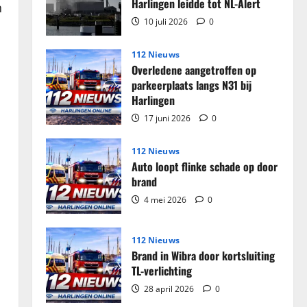
tabak
Harlingen leidde tot NL-Alert
n
in
beslag
10 juli 2026
0
genomen
in
woning
112 Nieuws
Harlingen
Overledene aangetroffen op
parkeerplaats langs N31 bij
Harlingen
17 juni 2026
0
112 Nieuws
Auto loopt flinke schade op door
brand
4 mei 2026
0
112 Nieuws
Brand in Wibra door kortsluiting
TL-verlichting
28 april 2026
0