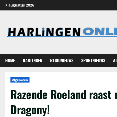
Ga
7 augustus 2026
naar
de
inhoud
HOME
HARLINGEN
REGIONIEUWS
SPORTNIEUWS
A
Algemeen
Razende Roeland raast m
Dragony!