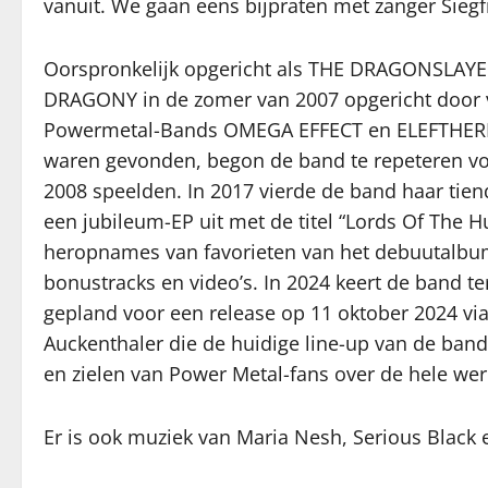
vanuit. We gaan eens bijpraten met zanger Siegf
Oorspronkelijk opgericht als THE DRAGONSLAYER
DRAGONY in de zomer van 2007 opgericht door v
Powermetal-Bands OMEGA EFFECT en ELEFTHERIA.
waren gevonden, begon de band te repeteren voo
2008 speelden. In 2017 vierde de band haar tie
een jubileum-EP uit met de titel “Lords Of The
heropnames van favorieten van het debuutalbum
bonustracks en video’s. In 2024 keert de band t
gepland voor een release op 11 oktober 2024 
Auckenthaler die de huidige line-up van de ban
en zielen van Power Metal-fans over de hele wer
Er is ook muziek van Maria Nesh, Serious Black 