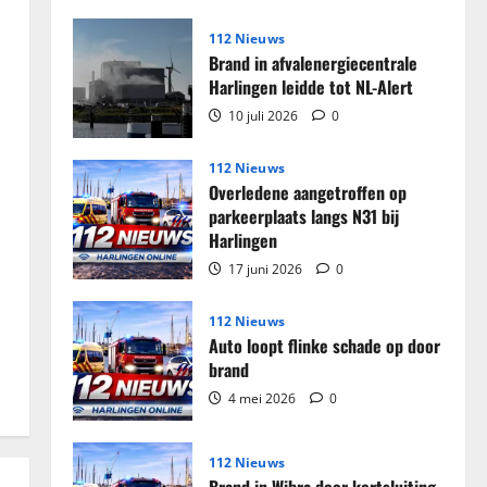
over
Grote
partij
112 Nieuws
sigaretten
Brand in afvalenergiecentrale
en
tabak
Harlingen leidde tot NL-Alert
in
beslag
10 juli 2026
0
genomen
in
woning
112 Nieuws
Harlingen
Overledene aangetroffen op
parkeerplaats langs N31 bij
Harlingen
17 juni 2026
0
112 Nieuws
Auto loopt flinke schade op door
brand
4 mei 2026
0
112 Nieuws
Brand in Wibra door kortsluiting