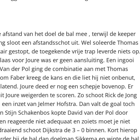
 afstand van het doel de bal mee , terwijl de keeper
ing sloot een afstandsschot uit. Wel soleerde Thomas
air gestopt, de toegekende vrije trap leverde niets op
laas voor Joure was er geen aansluiting. Een ingooi
0. Van der Pol ging de combinatie aan met Thomas
hom Faber kreeg de kans en die liet hij niet onbenut,
 latend. Joure deed er nog een schepje bovenop. Er
t Joure weigerden te scoren. Zo schoot Rick de Jong
een inzet van Jelmer Hofstra. Dan valt de goal toch
an Stijn Schakenbos kopte David van der Pol door
en reageerde niet adequaat en zoiets moet je niet
draaiend schoot Dijkstra de 3 – 0 binnen. Kort hierop
eerder bij de bal dan doelman Sikkema en wipte de bal