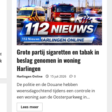
112 Nieuws
Grote partij sigaretten en tabak in
:
beslag genomen in woning
k
Harlingen
Harlingen Online
15 juli 2026
0
De politie en de Douane hebben
woensdagochtend tijdens een controle in
een woning aan de Oosterparkweg in...
Lees
Lees meer
meer