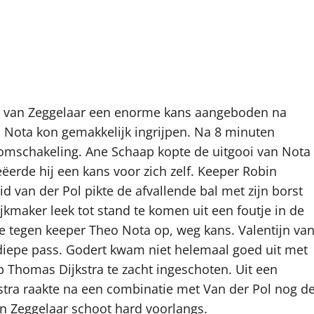
rre van Zeggelaar een enorme kans aangeboden na
eo Nota kon gemakkelijk ingrijpen. Na 8 minuten
omschakeling. Ane Schaap kopte de uitgooi van Nota
ëerde hij een kans voor zich zelf. Keeper Robin
d van der Pol pikte de afvallende bal met zijn borst
ijkmaker leek tot stand te komen uit een foutje in de
tie tegen keeper Theo Nota op, weg kans. Valentijn va
diepe pass. Godert kwam niet helemaal goed uit met
p Thomas Dijkstra te zacht ingeschoten. Uit een
stra raakte na een combinatie met Van der Pol nog d
an Zeggelaar schoot hard voorlangs.