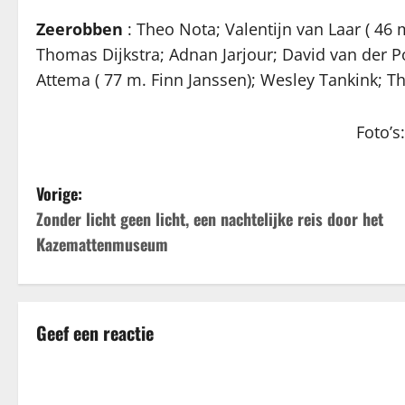
Zeerobben
: Theo Nota; Valentijn van Laar ( 46 
Thomas Dijkstra; Adnan Jarjour; David van der P
Attema ( 77 m. Finn Janssen); Wesley Tankink; 
Foto’s
B
Vorige:
Zonder licht geen licht, een nachtelijke reis door het
e
Kazemattenmuseum
r
i
Geef een reactie
c
h