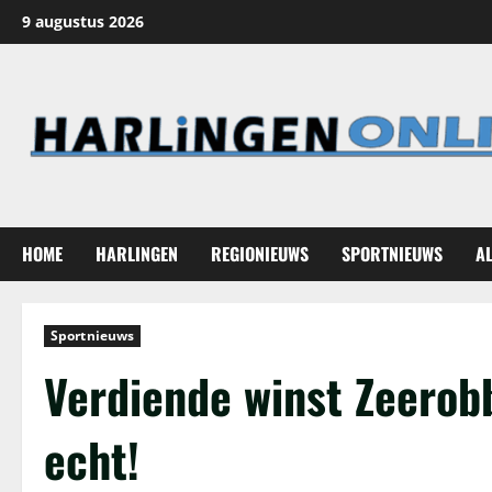
Ga
9 augustus 2026
naar
de
inhoud
HOME
HARLINGEN
REGIONIEUWS
SPORTNIEUWS
A
Sportnieuws
Verdiende winst Zeerob
echt!