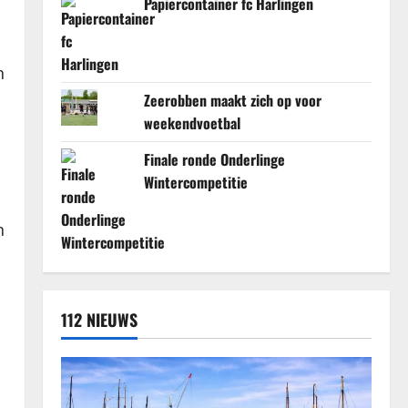
Papiercontainer fc Harlingen
n
Zeerobben maakt zich op voor
weekendvoetbal
Finale ronde Onderlinge
Wintercompetitie
n
n
112 NIEUWS