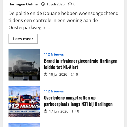
Harlingen Online
15 juli 2026
0
De politie en de Douane hebben woensdagochtend
tijdens een controle in een woning aan de
Oosterparkweg in...
Lees
Lees meer
meer
over
Grote
partij
112 Nieuws
sigaretten
Brand in afvalenergiecentrale Harlingen
en
tabak
leidde tot NL-Alert
in
beslag
10 juli 2026
0
genomen
in
woning
Harlingen
112 Nieuws
Overledene aangetroffen op
parkeerplaats langs N31 bij Harlingen
17 juni 2026
0