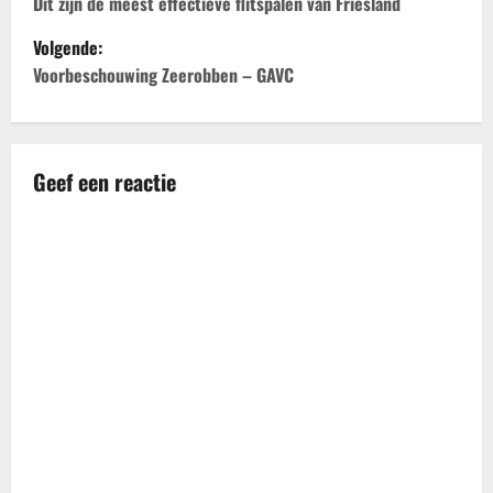
e
Dit zijn de meest effectieve flitspalen van Friesland
Volgende:
r
Voorbeschouwing Zeerobben – GAVC
i
c
Geef een reactie
h
t
n
a
v
i
g