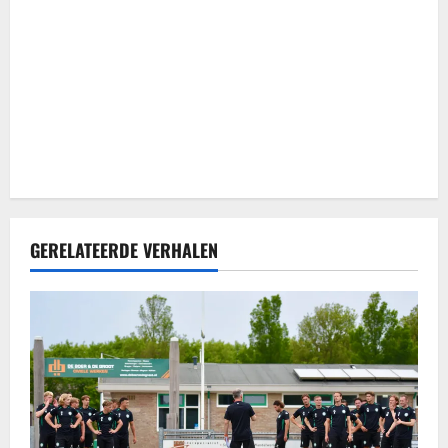
a
t
i
e
GERELATEERDE VERHALEN