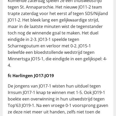
Komende zaterdag spelen ze een thuiswedstrijd
tegen St. Annaparochie. Het nieuwe JO11-2 team
trapte zaterdag voor het eerst af tegen SDS/Nijland
JO11-2. Het bleek lang een gelijkwaardige strijd,
maar in de laatste minuten wist de tegenstander
toch nog de winnende goal te maken. Het duel
eindigde in 2-3. JO13-1 speelde tegen
Scharnegoutum en verloor met 0-2. JO15-1
beleefde een bloedstollende wedstrijd tegen
Minnertsga JO15-1, die eindigde in een gelijkspel: 4-
4.
fc Harlingen JO17-JO19
De jongens van JO17-1 wisten hun uitduel tegen
Irnsum JO17-1 knap te winnen met 1-5. Ook JO19-1
boekte een overwinning in hun uitwedstrijd tegen
Top’63 JO19-1. Na een vroege 0-1 voorsprong gaven
ze deze niet meer uit handen, zelfs niet toen de