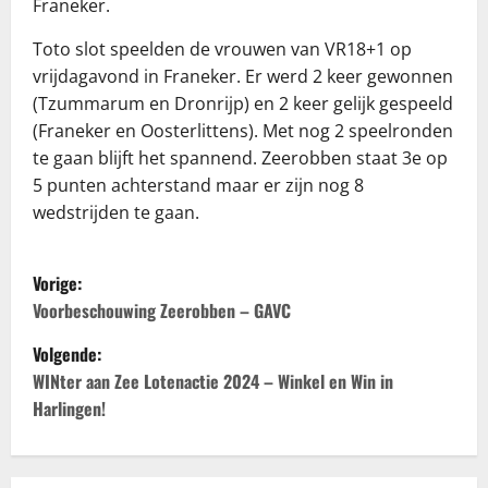
Franeker.
Toto slot speelden de vrouwen van VR18+1 op
vrijdagavond in Franeker. Er werd 2 keer gewonnen
(Tzummarum en Dronrijp) en 2 keer gelijk gespeeld
(Franeker en Oosterlittens). Met nog 2 speelronden
te gaan blijft het spannend. Zeerobben staat 3e op
5 punten achterstand maar er zijn nog 8
wedstrijden te gaan.
B
Vorige:
e
Voorbeschouwing Zeerobben – GAVC
Volgende:
r
WINter aan Zee Lotenactie 2024 – Winkel en Win in
i
Harlingen!
c