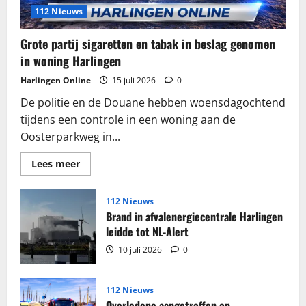
112 Nieuws
Grote partij sigaretten en tabak in beslag genomen
in woning Harlingen
Harlingen Online
15 juli 2026
0
De politie en de Douane hebben woensdagochtend
tijdens een controle in een woning aan de
Oosterparkweg in...
Lees
Lees meer
meer
over
Grote
partij
112 Nieuws
sigaretten
Brand in afvalenergiecentrale Harlingen
en
tabak
leidde tot NL-Alert
in
beslag
10 juli 2026
0
genomen
in
woning
Harlingen
112 Nieuws
Overledene aangetroffen op