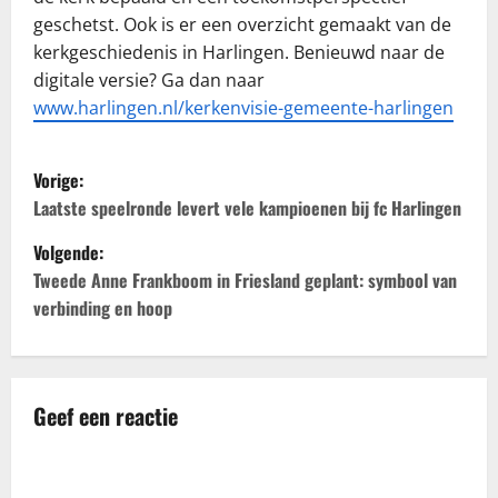
geschetst. Ook is er een overzicht gemaakt van de
kerkgeschiedenis in Harlingen. Benieuwd naar de
digitale versie? Ga dan naar
www.harlingen.nl/kerkenvisie-gemeente-harlingen
B
Vorige:
e
Laatste speelronde levert vele kampioenen bij fc Harlingen
Volgende:
r
Tweede Anne Frankboom in Friesland geplant: symbool van
i
verbinding en hoop
c
h
Geef een reactie
t