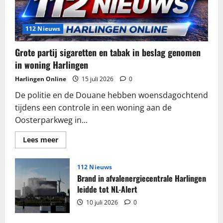
112 Nieuws
Grote partij sigaretten en tabak in beslag genomen
in woning Harlingen
Harlingen Online
15 juli 2026
0
De politie en de Douane hebben woensdagochtend
tijdens een controle in een woning aan de
Oosterparkweg in...
Lees
Lees meer
meer
over
Grote
partij
112 Nieuws
sigaretten
Brand in afvalenergiecentrale Harlingen
en
tabak
leidde tot NL-Alert
in
beslag
10 juli 2026
0
genomen
in
woning