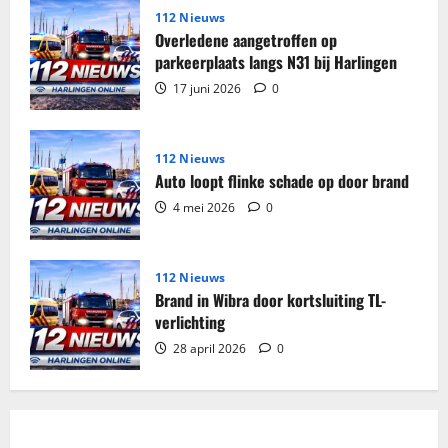
Harlingen
112 Nieuws
Overledene aangetroffen op
parkeerplaats langs N31 bij Harlingen
17 juni 2026
0
112 Nieuws
Auto loopt flinke schade op door brand
4 mei 2026
0
112 Nieuws
Brand in Wibra door kortsluiting TL-
verlichting
28 april 2026
0