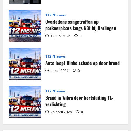
genomen
in
woning
Harlingen
112 Nieuws
Overledene aangetroffen op
parkeerplaats langs N31 bij Harlingen
17 juni 2026
0
112 Nieuws
Auto loopt flinke schade op door brand
4 mei 2026
0
112 Nieuws
Brand in Wibra door kortsluiting TL-
verlichting
28 april 2026
0