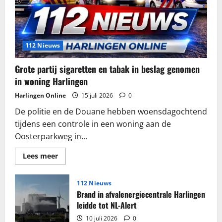
112 Nieuws
Grote partij sigaretten en tabak in beslag genomen
in woning Harlingen
Harlingen Online
15 juli 2026
0
De politie en de Douane hebben woensdagochtend
tijdens een controle in een woning aan de
Oosterparkweg in...
Lees
Lees meer
meer
over
Grote
partij
112 Nieuws
sigaretten
Brand in afvalenergiecentrale Harlingen
en
tabak
leidde tot NL-Alert
in
beslag
10 juli 2026
0