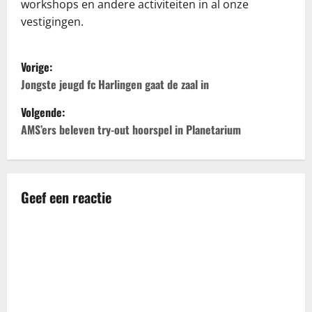
workshops en andere activiteiten in al onze
vestigingen.
B
Vorige:
e
Jongste jeugd fc Harlingen gaat de zaal in
Volgende:
r
AMS’ers beleven try-out hoorspel in Planetarium
i
c
Geef een reactie
h
t
n
a