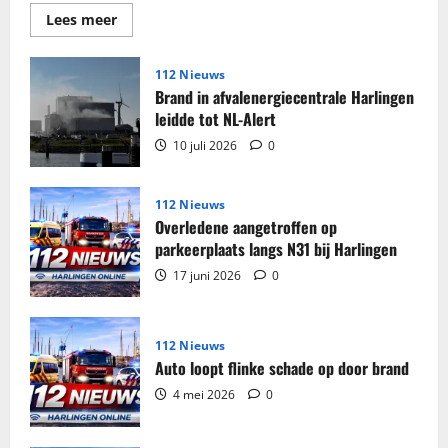
Lees
Lees meer
meer
over
Grote
partij
112 Nieuws
sigaretten
Brand in afvalenergiecentrale Harlingen
en
tabak
leidde tot NL-Alert
in
beslag
10 juli 2026
0
genomen
in
woning
Harlingen
112 Nieuws
Overledene aangetroffen op
parkeerplaats langs N31 bij Harlingen
17 juni 2026
0
112 Nieuws
Auto loopt flinke schade op door brand
4 mei 2026
0