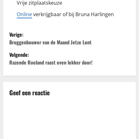
Vrije zitplaatskeuze
Online
verkrijgbaar of bij Bruna Harlingen
B
Vorige:
e
Bruggenbouwer van de Maand Jetze Lont
Volgende:
r
Razende Roeland raast even lekker door!
i
c
Geef een reactie
h
t
n
a