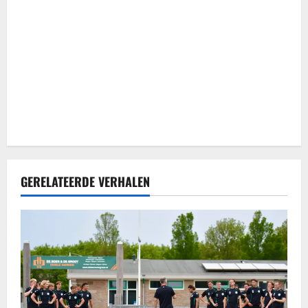
a
t
i
e
GERELATEERDE VERHALEN