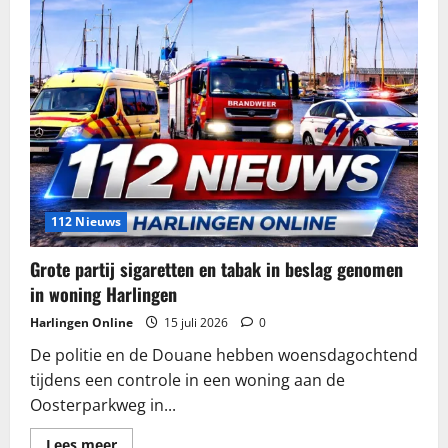
112 Nieuws
Grote partij sigaretten en tabak in beslag genomen
in woning Harlingen
Harlingen Online
15 juli 2026
0
De politie en de Douane hebben woensdagochtend
tijdens een controle in een woning aan de
Oosterparkweg in...
Lees
Lees meer