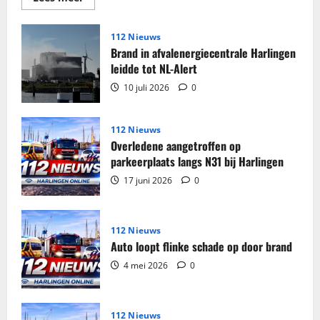
meer
over
Grote
partij
112 Nieuws
sigaretten
Brand in afvalenergiecentrale Harlingen
en
tabak
leidde tot NL-Alert
in
beslag
10 juli 2026
0
genomen
in
woning
Harlingen
112 Nieuws
Overledene aangetroffen op
parkeerplaats langs N31 bij Harlingen
17 juni 2026
0
112 Nieuws
Auto loopt flinke schade op door brand
4 mei 2026
0
112 Nieuws