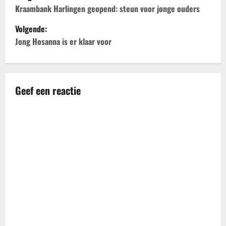
e
Kraambank Harlingen geopend: steun voor jonge ouders
Volgende:
r
Jong Hosanna is er klaar voor
i
c
Geef een reactie
h
t
n
a
v
i
g