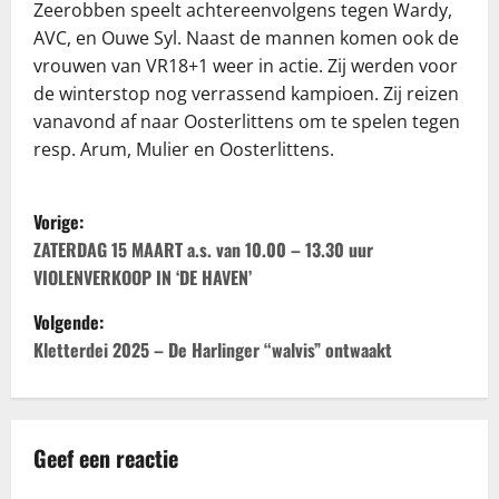
Zeerobben speelt achtereenvolgens tegen Wardy,
AVC, en Ouwe Syl. Naast de mannen komen ook de
vrouwen van VR18+1 weer in actie. Zij werden voor
de winterstop nog verrassend kampioen. Zij reizen
vanavond af naar Oosterlittens om te spelen tegen
resp. Arum, Mulier en Oosterlittens.
B
Vorige:
e
ZATERDAG 15 MAART a.s. van 10.00 – 13.30 uur
VIOLENVERKOOP IN ‘DE HAVEN’
r
Volgende:
i
Kletterdei 2025 – De Harlinger “walvis” ontwaakt
c
h
Geef een reactie
t