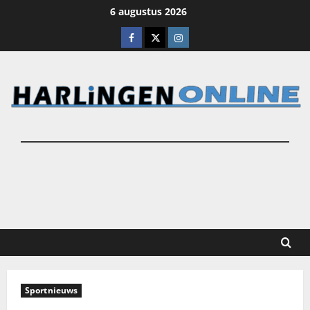
Ga
6 augustus 2026
naar
Facebook
X
Instagram
de
inhoud
Sportnieuws