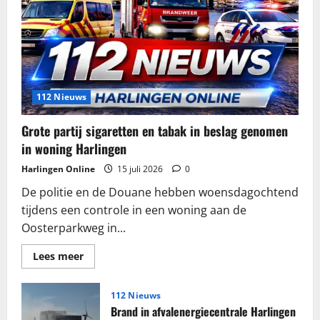
112 Nieuws
Grote partij sigaretten en tabak in beslag genomen
in woning Harlingen
Harlingen Online
15 juli 2026
0
De politie en de Douane hebben woensdagochtend
tijdens een controle in een woning aan de
Oosterparkweg in...
Lees
Lees meer
meer
over
Grote
partij
112 Nieuws
sigaretten
Brand in afvalenergiecentrale Harlingen
en