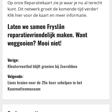
Op onze Reparatiekaart zie je waar je nu al terecht
kunt. Dit netwerk groeit de komende tijd verder!
Klik hier voor de kaart en meer informatie.
Laten we samen Fryslân
reparatievriendelijk maken. Want
weggooien? Mooi niet!
B
Vorige:
e
Kleutervoetbal blijft groeien bij Zeerobben
Volgende:
r
Lions kruien voor de 25e keer schelpen in het
i
Kazemattenmuseum
c
h