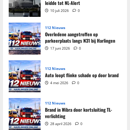
tabak
leidde tot NL-Alert
in
beslag
10 juli 2026
0
genomen
in
woning
Harlingen
112 Nieuws
Overledene aangetroffen op
parkeerplaats langs N31 bij Harlingen
17 juni 2026
0
112 Nieuws
Auto loopt flinke schade op door brand
4 mei 2026
0
112 Nieuws
Brand in Wibra door kortsluiting TL-
verlichting
28 april 2026
0