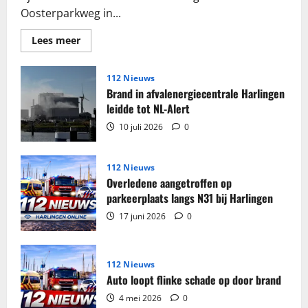
Oosterparkweg in...
Lees
Lees meer
meer
over
Grote
partij
112 Nieuws
sigaretten
Brand in afvalenergiecentrale Harlingen
en
tabak
leidde tot NL-Alert
in
beslag
10 juli 2026
0
genomen
in
woning
Harlingen
112 Nieuws
Overledene aangetroffen op
parkeerplaats langs N31 bij Harlingen
17 juni 2026
0
112 Nieuws
Auto loopt flinke schade op door brand
4 mei 2026
0