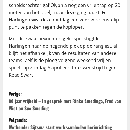
scheidsrechter gaf Olyphia nog een vrije trap op 20
meter van het doel, maar deze ging naast. Fc
Harlingen wist deze middag een zeer verdienstelijk
punt te pakken tegen de koploper.
Met dit zwaarbevochten gelijkspel stijgt fc
Harlingen naar de negende plek op de ranglijst, al
blijft het afhankelijk van de resultaten van andere
teams. Zelf is de ploeg volgend weekend vrij en
speelt op zondag 6 april een thuiswedstrijd tegen
Read Swart.
B
Vorige:
e
80 jaar vrijheid – In gesprek met Rinke Smedinga, Fred van
Vliet en Sue Smeding
r
Volgende:
i
Wethouder Sijtsma start werkzaamheden herinrichting