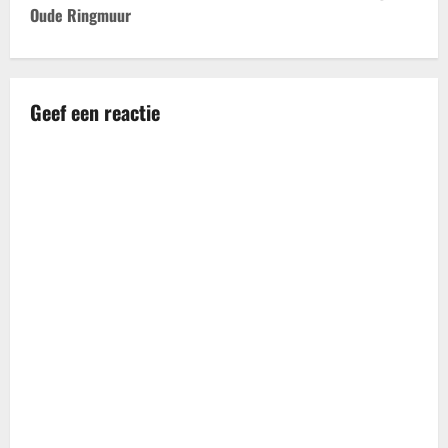
Oude Ringmuur
c
h
t
Geef een reactie
n
a
v
i
g
a
t