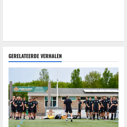
i
e
GERELATEERDE VERHALEN