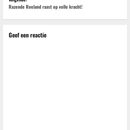
i
Razende Roeland raast op volle kracht!
c
h
Geef een reactie
t
n
a
v
i
g
a
t