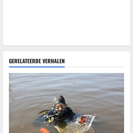
i
e
GERELATEERDE VERHALEN