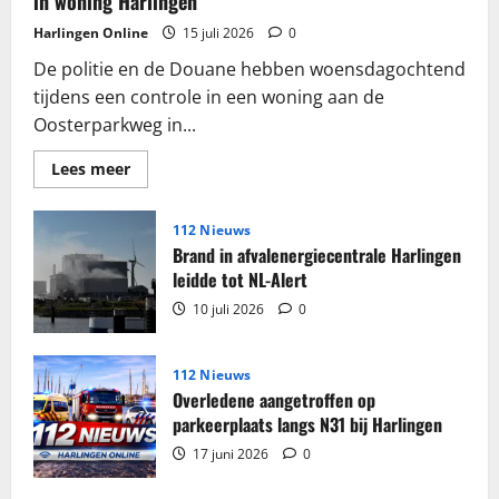
in woning Harlingen
Harlingen Online
15 juli 2026
0
De politie en de Douane hebben woensdagochtend
tijdens een controle in een woning aan de
Oosterparkweg in...
Lees
Lees meer
meer
over
Grote
partij
112 Nieuws
sigaretten
Brand in afvalenergiecentrale Harlingen
en
tabak
leidde tot NL-Alert
in
beslag
10 juli 2026
0
genomen
in
woning
Harlingen
112 Nieuws
Overledene aangetroffen op
parkeerplaats langs N31 bij Harlingen
17 juni 2026
0