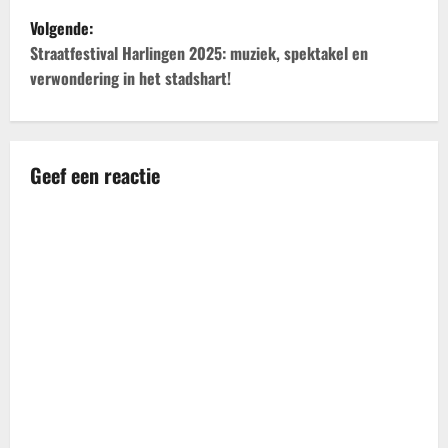
r
Volgende:
i
Straatfestival Harlingen 2025: muziek, spektakel en
verwondering in het stadshart!
c
h
t
Geef een reactie
n
a
v
i
g
a