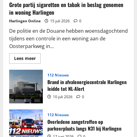
Grote partij sigaretten en tabak in beslag genomen
in woning Harlingen
Harlingen Online
15 juli 2026
0
De politie en de Douane hebben woensdagochtend
tijdens een controle in een woning aan de
Oosterparkweg in...
Lees
Lees meer
meer
over
Grote
partij
112 Nieuws
sigaretten
Brand in afvalenergiecentrale Harlingen
en
tabak
leidde tot NL-Alert
in
beslag
10 juli 2026
0
genomen
in
woning
Harlingen
112 Nieuws
Overledene aangetroffen op
parkeerplaats langs N31 bij Harlingen
17 juni 2026
0