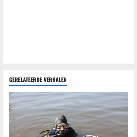
t
i
e
GERELATEERDE VERHALEN