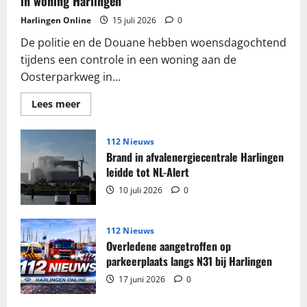
in woning Harlingen
Harlingen Online
15 juli 2026
0
De politie en de Douane hebben woensdagochtend
tijdens een controle in een woning aan de
Oosterparkweg in...
Lees
Lees meer
meer
over
Grote
partij
112 Nieuws
sigaretten
Brand in afvalenergiecentrale Harlingen
en
tabak
leidde tot NL-Alert
in
beslag
10 juli 2026
0
genomen
in
woning
Harlingen
112 Nieuws
Overledene aangetroffen op
parkeerplaats langs N31 bij Harlingen
17 juni 2026
0