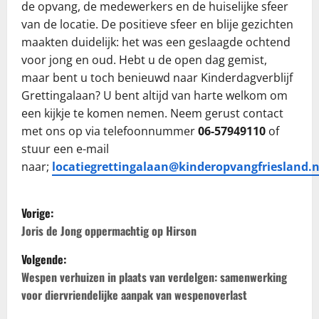
de opvang, de medewerkers en de huiselijke sfeer
van de locatie. De positieve sfeer en blije gezichten
maakten duidelijk: het was een geslaagde ochtend
voor jong en oud. Hebt u de open dag gemist,
maar bent u toch benieuwd naar Kinderdagverblijf
Grettingalaan? U bent altijd van harte welkom om
een kijkje te komen nemen. Neem gerust contact
met ons op via telefoonnummer
06-57949110
of
stuur een e-mail
naar;
locatiegrettingalaan@kinderopvangfriesland.n
B
Vorige:
e
Joris de Jong oppermachtig op Hirson
Volgende:
r
Wespen verhuizen in plaats van verdelgen: samenwerking
i
voor diervriendelijke aanpak van wespenoverlast