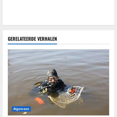
e
GERELATEERDE VERHALEN
Algemeen