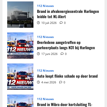
Grote
partij
112 Nieuws
sigaretten
Brand in afvalenergiecentrale Harlingen
en
tabak
leidde tot NL-Alert
in
beslag
10 juli 2026
0
genomen
in
woning
Harlingen
112 Nieuws
Overledene aangetroffen op
parkeerplaats langs N31 bij Harlingen
17 juni 2026
0
112 Nieuws
Auto loopt flinke schade op door brand
4 mei 2026
0
112 Nieuws
Brand in Wibra door kortsluiting TL-