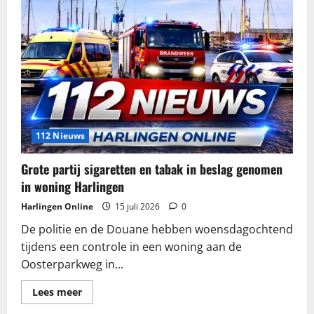
112 Nieuws
Grote partij sigaretten en tabak in beslag genomen
in woning Harlingen
Harlingen Online
15 juli 2026
0
De politie en de Douane hebben woensdagochtend
tijdens een controle in een woning aan de
Oosterparkweg in...
Lees
Lees meer
meer
over