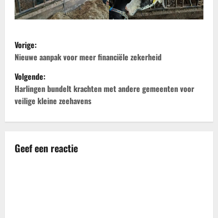
B
Vorige:
e
Nieuwe aanpak voor meer financiële zekerheid
Volgende:
r
Harlingen bundelt krachten met andere gemeenten voor
i
veilige kleine zeehavens
c
h
Geef een reactie
t
n
a