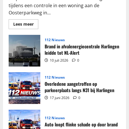
tijdens een controle in een woning aan de
Oosterparkweg in...
Lees
Lees meer
meer
over
Grote
partij
112 Nieuws
sigaretten
Brand in afvalenergiecentrale Harlingen
en
tabak
leidde tot NL-Alert
in
beslag
10 juli 2026
0
genomen
in
woning
Harlingen
112 Nieuws
Overledene aangetroffen op
parkeerplaats langs N31 bij Harlingen
17 juni 2026
0
112 Nieuws
Auto loopt flinke schade op door brand