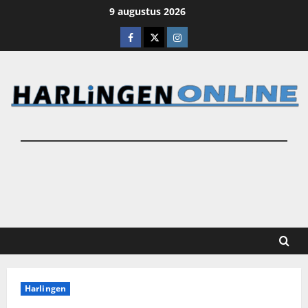
Ga
9 augustus 2026
naar
Facebook
X
Instagram
de
inhoud
Harlingen