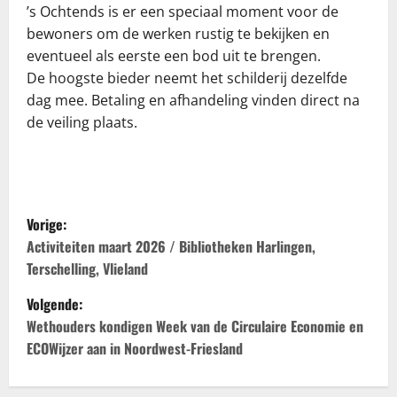
’s Ochtends is er een speciaal moment voor de
bewoners om de werken rustig te bekijken en
eventueel als eerste een bod uit te brengen.
De hoogste bieder neemt het schilderij dezelfde
dag mee. Betaling en afhandeling vinden direct na
de veiling plaats.
B
Vorige:
e
Activiteiten maart 2026 / Bibliotheken Harlingen,
Terschelling, Vlieland
r
Volgende:
i
Wethouders kondigen Week van de Circulaire Economie en
ECOWijzer aan in Noordwest-Friesland
c