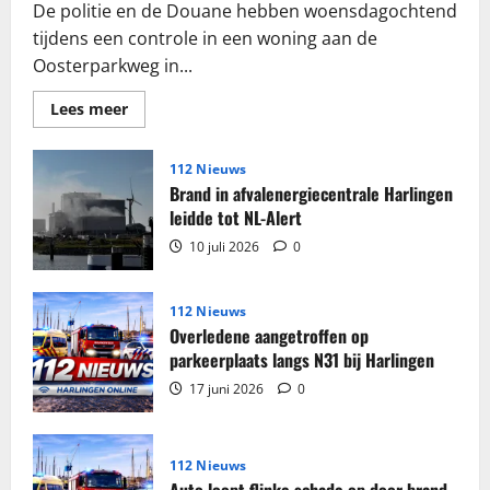
De politie en de Douane hebben woensdagochtend
tijdens een controle in een woning aan de
Oosterparkweg in...
Lees
Lees meer
meer
over
Grote
partij
112 Nieuws
sigaretten
Brand in afvalenergiecentrale Harlingen
en
tabak
leidde tot NL-Alert
in
beslag
10 juli 2026
0
genomen
in
woning
Harlingen
112 Nieuws
Overledene aangetroffen op
parkeerplaats langs N31 bij Harlingen
17 juni 2026
0
112 Nieuws