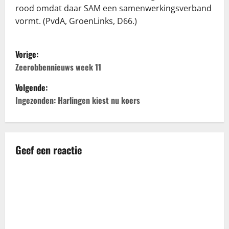
rood omdat daar SAM een samenwerkingsverband
vormt. (PvdA, GroenLinks, D66.)
B
Vorige:
e
Zeerobbennieuws week 11
Volgende:
r
Ingezonden: Harlingen kiest nu koers
i
c
Geef een reactie
h
t
n
a