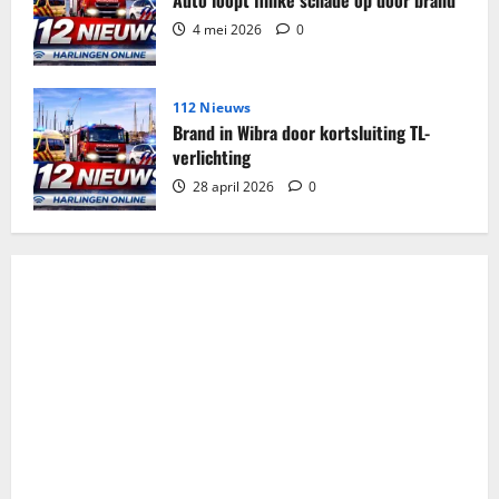
Auto loopt flinke schade op door brand
4 mei 2026
0
112 Nieuws
Brand in Wibra door kortsluiting TL-
verlichting
28 april 2026
0