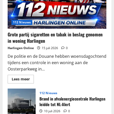
112 Nieuws
Grote partij sigaretten en tabak in beslag genomen
in woning Harlingen
Harlingen Online
15 juli 2026
0
De politie en de Douane hebben woensdagochtend
tijdens een controle in een woning aan de
Oosterparkweg in...
Lees
Lees meer
meer
over
Grote
partij
112 Nieuws
sigaretten
Brand in afvalenergiecentrale Harlingen
en
tabak
leidde tot NL-Alert
in
beslag
10 juli 2026
0