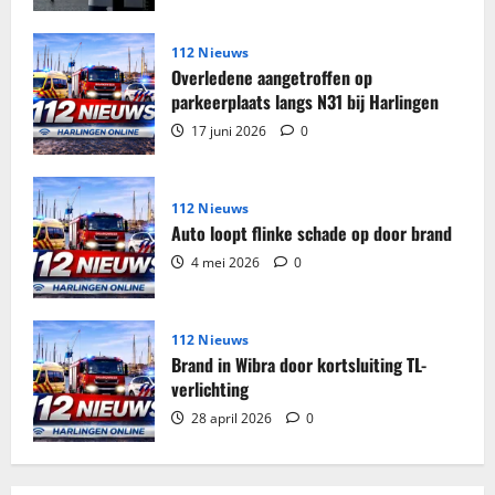
genomen
in
woning
Harlingen
112 Nieuws
Overledene aangetroffen op
parkeerplaats langs N31 bij Harlingen
17 juni 2026
0
112 Nieuws
Auto loopt flinke schade op door brand
4 mei 2026
0
112 Nieuws
Brand in Wibra door kortsluiting TL-
verlichting
28 april 2026
0