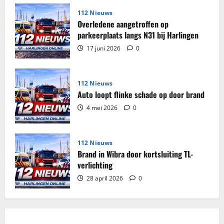
woning
Harlingen
112 Nieuws
Overledene aangetroffen op
parkeerplaats langs N31 bij Harlingen
17 juni 2026
0
112 Nieuws
Auto loopt flinke schade op door brand
4 mei 2026
0
112 Nieuws
Brand in Wibra door kortsluiting TL-
verlichting
28 april 2026
0