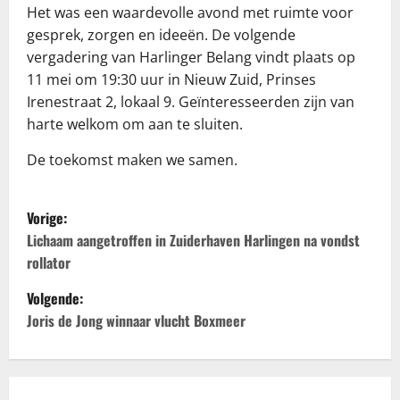
Het was een waardevolle avond met ruimte voor
gesprek, zorgen en ideeën. De volgende
vergadering van Harlinger Belang vindt plaats op
11 mei om 19:30 uur in Nieuw Zuid, Prinses
Irenestraat 2, lokaal 9. Geïnteresseerden zijn van
harte welkom om aan te sluiten.
De toekomst maken we samen.
B
Vorige:
e
Lichaam aangetroffen in Zuiderhaven Harlingen na vondst
rollator
r
Volgende:
i
Joris de Jong winnaar vlucht Boxmeer
c
h