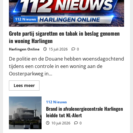
112 Nieuws
Grote partij sigaretten en tabak in beslag genomen
in woning Harlingen
Harlingen Online
15 juli 2026
0
De politie en de Douane hebben woensdagochtend
tijdens een controle in een woning aan de
Oosterparkweg in...
Lees
Lees meer
meer
over
Grote
partij
112 Nieuws
sigaretten
Brand in afvalenergiecentrale Harlingen
en
tabak
leidde tot NL-Alert
in
beslag
10 juli 2026
0
genomen
in