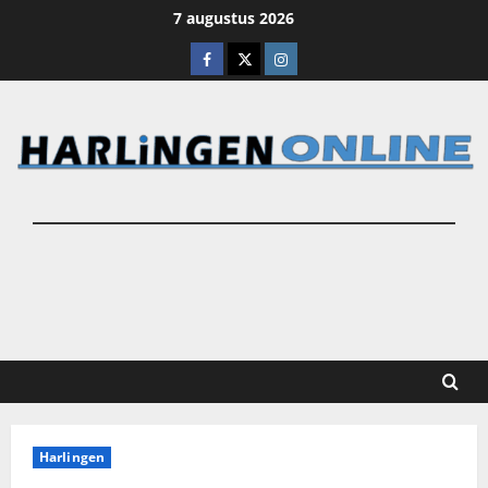
Ga
7 augustus 2026
naar
Facebook
X
Instagram
de
inhoud
Harlingen