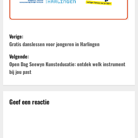
B
Vorige:
e
Gratis danslessen voor jongeren in Harlingen
Volgende:
r
Open Dag Seewyn Kunsteducatie: ontdek welk instrument
i
bij jou past
c
h
Geef een reactie
t
n
a