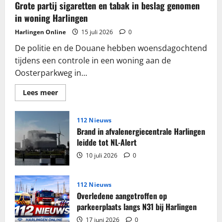
Grote partij sigaretten en tabak in beslag genomen
in woning Harlingen
Harlingen Online
15 juli 2026
0
De politie en de Douane hebben woensdagochtend
tijdens een controle in een woning aan de
Oosterparkweg in...
Lees
Lees meer
meer
over
Grote
partij
112 Nieuws
sigaretten
Brand in afvalenergiecentrale Harlingen
en
tabak
leidde tot NL-Alert
in
beslag
10 juli 2026
0
genomen
in
woning
Harlingen
112 Nieuws
Overledene aangetroffen op
parkeerplaats langs N31 bij Harlingen
17 juni 2026
0