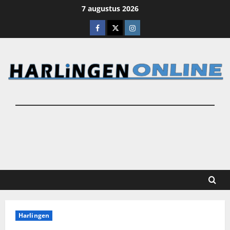
Ga
7 augustus 2026
naar
Facebook
X
Instagram
de
inhoud
Harlingen