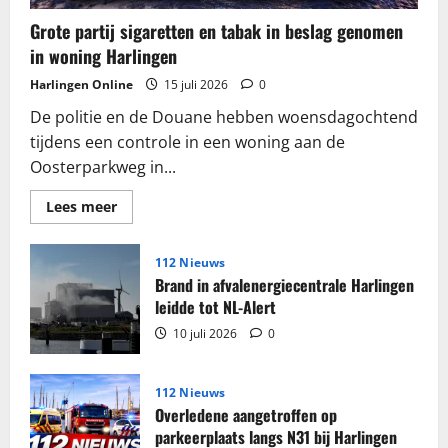
Grote partij sigaretten en tabak in beslag genomen
in woning Harlingen
Harlingen Online
15 juli 2026
0
De politie en de Douane hebben woensdagochtend
tijdens een controle in een woning aan de
Oosterparkweg in...
Lees
Lees meer
meer
over
Grote
partij
112 Nieuws
sigaretten
Brand in afvalenergiecentrale Harlingen
en
tabak
leidde tot NL-Alert
in
beslag
10 juli 2026
0
genomen
in
woning
Harlingen
112 Nieuws
Overledene aangetroffen op
parkeerplaats langs N31 bij Harlingen