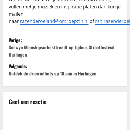
vullen met je muziek en inspiratie platen dan kun je
mailen
naar
razenderoeland@omroepzilt.nl
of
rsh.razendero
B
Vorige:
e
Seewyn Mienskipsorkesttreedt op tijdens Straatfestival
Harlingen
r
Volgende:
i
Ontdek de driewielfiets op 18 juni in Harlingen
c
h
Geef een reactie
t
n