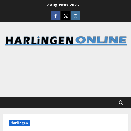
Ga
7 augustus 2026
naar
Facebook
X
Instagram
de
inhoud
Harlingen