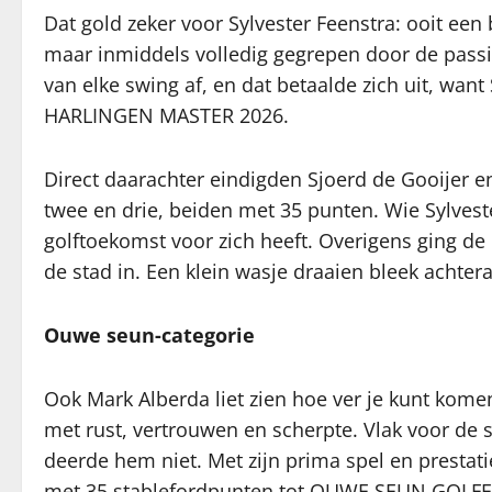
Dat gold zeker voor Sylvester Feenstra: ooit een 
maar inmiddels volledig gegrepen door de passie 
van elke swing af, en dat betaalde zich uit, wan
HARLINGEN MASTER 2026.
Direct daarachter eindigden Sjoerd de Gooijer 
twee en drie, beiden met 35 punten. Wie Sylvest
golftoekomst voor zich heeft. Overigens ging de 
de stad in. Een klein wasje draaien bleek achtera
Ouwe seun-categorie
Ook Mark Alberda liet zien hoe ver je kunt komen
met rust, vertrouwen en scherpte. Vlak voor de s
deerde hem niet. Met zijn prima spel en prestatie
met 35 stablefordpunten tot OUWE SEUN GOLFE