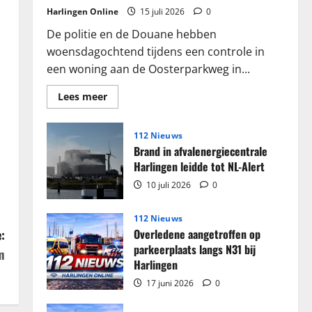
Harlingen Online
15 juli 2026
0
De politie en de Douane hebben
woensdagochtend tijdens een controle in
een woning aan de Oosterparkweg in...
Lees
Lees meer
meer
over
Grote
partij
112 Nieuws
sigaretten
Brand in afvalenergiecentrale
en
tabak
Harlingen leidde tot NL-Alert
in
beslag
10 juli 2026
0
genomen
in
woning
112 Nieuws
Harlingen
Overledene aangetroffen op
:
parkeerplaats langs N31 bij
m
Harlingen
17 juni 2026
0