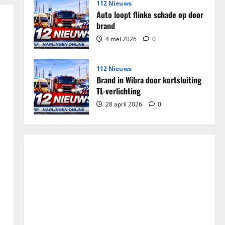
112 Nieuws
Auto loopt flinke schade op door
brand
4 mei 2026
0
112 Nieuws
Brand in Wibra door kortsluiting
TL-verlichting
28 april 2026
0