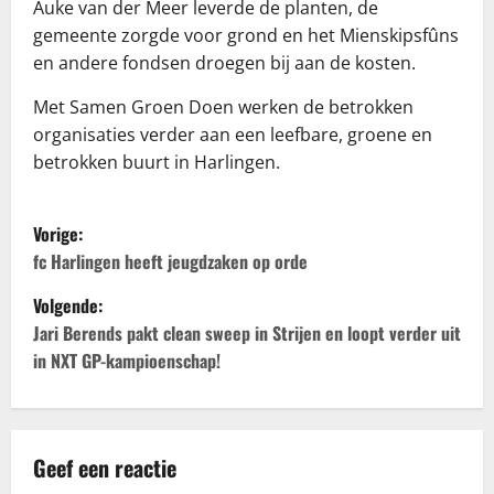
Auke van der Meer leverde de planten, de
gemeente zorgde voor grond en het Mienskipsfûns
en andere fondsen droegen bij aan de kosten.
Met Samen Groen Doen werken de betrokken
organisaties verder aan een leefbare, groene en
betrokken buurt in Harlingen.
B
Vorige:
e
fc Harlingen heeft jeugdzaken op orde
Volgende:
r
Jari Berends pakt clean sweep in Strijen en loopt verder uit
i
in NXT GP-kampioenschap!
c
h
Geef een reactie