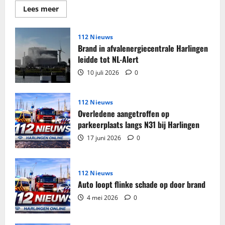
Lees
Lees meer
meer
over
Grote
partij
112 Nieuws
sigaretten
Brand in afvalenergiecentrale Harlingen
en
tabak
leidde tot NL-Alert
in
beslag
10 juli 2026
0
genomen
in
woning
Harlingen
112 Nieuws
Overledene aangetroffen op
parkeerplaats langs N31 bij Harlingen
17 juni 2026
0
112 Nieuws
Auto loopt flinke schade op door brand
4 mei 2026
0