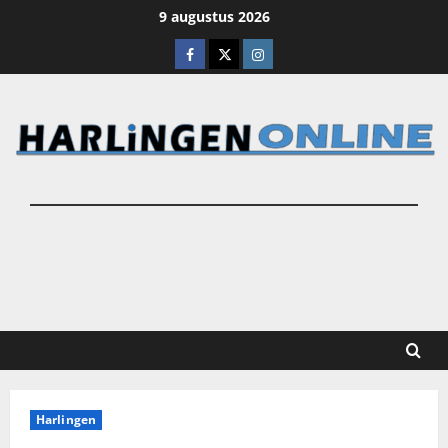
Ga
9 augustus 2026
naar
Facebook
X
Instagram
de
inhoud
Harlingen