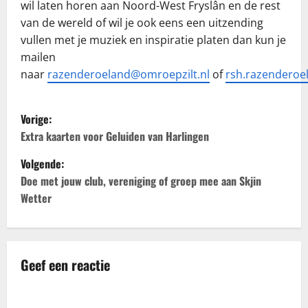
wil laten horen aan Noord-West Fryslân en de rest
van de wereld of wil je ook eens een uitzending
vullen met je muziek en inspiratie platen dan kun je
mailen
naar
razenderoeland@omroepzilt.nl
of
rsh.razendero
B
Vorige:
e
Extra kaarten voor Geluiden van Harlingen
Volgende:
r
Doe met jouw club, vereniging of groep mee aan Skjin
i
Wetter
c
h
Geef een reactie
t