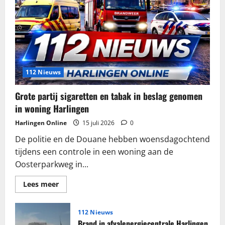
112 Nieuws
Grote partij sigaretten en tabak in beslag genomen
in woning Harlingen
Harlingen Online
15 juli 2026
0
De politie en de Douane hebben woensdagochtend
tijdens een controle in een woning aan de
Oosterparkweg in...
Lees
Lees meer
meer
over
Grote
partij
112 Nieuws
sigaretten
Brand in afvalenergiecentrale Harlingen