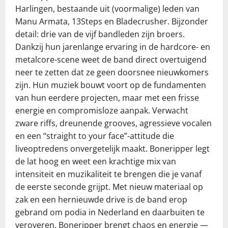
Harlingen, bestaande uit (voormalige) leden van
Manu Armata, 13Steps en Bladecrusher. Bijzonder
detail: drie van de vijf bandleden zijn broers.
Dankzij hun jarenlange ervaring in de hardcore- en
metalcore-scene weet de band direct overtuigend
neer te zetten dat ze geen doorsnee nieuwkomers
zijn. Hun muziek bouwt voort op de fundamenten
van hun eerdere projecten, maar met een frisse
energie en compromisloze aanpak. Verwacht
zware riffs, dreunende grooves, agressieve vocalen
en een “straight to your face”-attitude die
liveoptredens onvergetelijk maakt. Boneripper legt
de lat hoog en weet een krachtige mix van
intensiteit en muzikaliteit te brengen die je vanaf
de eerste seconde grijpt. Met nieuw materiaal op
zak en een hernieuwde drive is de band erop
gebrand om podia in Nederland en daarbuiten te
veroveren. Boneripper brengt chaos en energie —