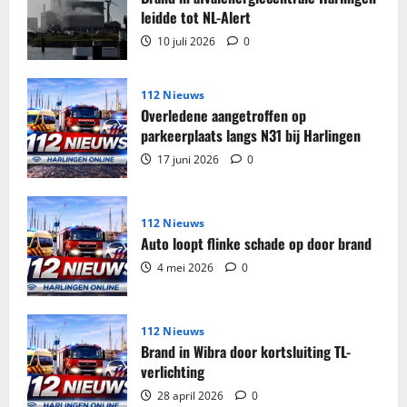
en
tabak
leidde tot NL-Alert
in
beslag
10 juli 2026
0
genomen
in
woning
Harlingen
112 Nieuws
Overledene aangetroffen op
parkeerplaats langs N31 bij Harlingen
17 juni 2026
0
112 Nieuws
Auto loopt flinke schade op door brand
4 mei 2026
0
112 Nieuws
Brand in Wibra door kortsluiting TL-
verlichting
28 april 2026
0