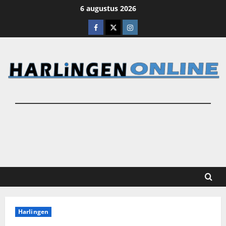
Ga
6 augustus 2026
naar
Facebook
X
Instagram
de
inhoud
Harlingen