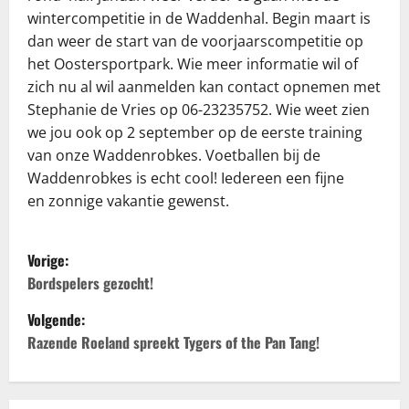
wintercompetitie in de Waddenhal. Begin maart is
dan weer de start van de voorjaarscompetitie op
het Oostersportpark. Wie meer informatie wil of
zich nu al wil aanmelden kan contact opnemen met
Stephanie de Vries op 06-23235752. Wie weet zien
we jou ook op 2 september op de eerste training
van onze Waddenrobkes. Voetballen bij de
Waddenrobkes is echt cool! Iedereen een fijne
en zonnige vakantie gewenst.
B
Vorige:
e
Bordspelers gezocht!
Volgende:
r
Razende Roeland spreekt Tygers of the Pan Tang!
i
c