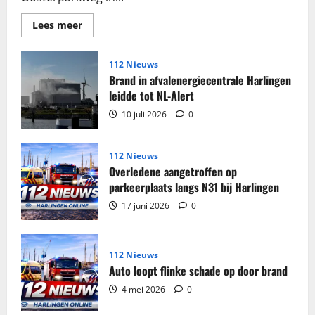
Lees
Lees meer
meer
over
Grote
partij
112 Nieuws
sigaretten
Brand in afvalenergiecentrale Harlingen
en
tabak
leidde tot NL-Alert
in
beslag
10 juli 2026
0
genomen
in
woning
Harlingen
112 Nieuws
Overledene aangetroffen op
parkeerplaats langs N31 bij Harlingen
17 juni 2026
0
112 Nieuws
Auto loopt flinke schade op door brand
4 mei 2026
0