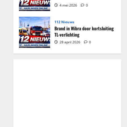
4 mei 2026
0
112 Nieuws
Brand in Wibra door kortsluiting
TL-verlichting
28 april 2026
0