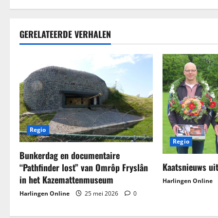
i
e
GERELATEERDE VERHALEN
Regio
Regio
Bunkerdag en documentaire
Kaatsnieuws​ u
“Pathfinder lost” van Omrôp Fryslân
in het Kazemattenmuseum
Harlingen Online
Harlingen Online
25 mei 2026
0