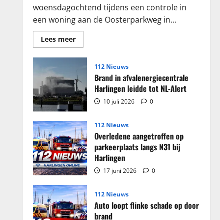
woensdagochtend tijdens een controle in
een woning aan de Oosterparkweg in...
Lees
Lees meer
meer
over
Grote
partij
112 Nieuws
sigaretten
Brand in afvalenergiecentrale
en
tabak
Harlingen leidde tot NL-Alert
in
beslag
10 juli 2026
0
genomen
in
woning
112 Nieuws
Harlingen
Overledene aangetroffen op
parkeerplaats langs N31 bij
Harlingen
17 juni 2026
0
112 Nieuws
Auto loopt flinke schade op door
brand