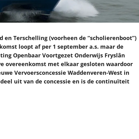
d en Terschelling (voorheen de “scholierenboot”)
nkomst loopt af per 1 september a.s. maar de
hting Openbaar Voortgezet Onderwijs Fryslân
we overeenkomst met elkaar gesloten waardoor
nieuwe Vervoersconcessie Waddenveren-West in
eel uit van de concessie en is de continuïteit