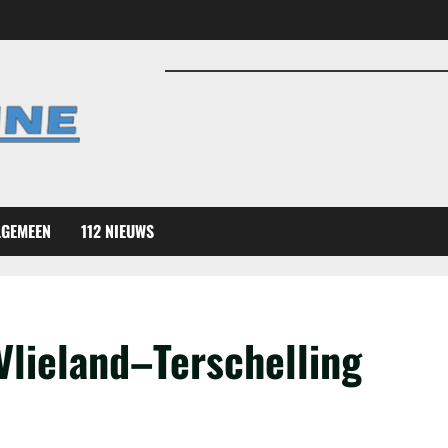
LGEMEEN
112 NIEUWS
Vlieland–Terschelling