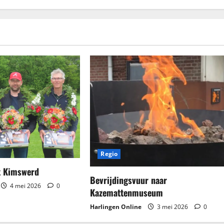
Regio
it Kimswerd
Bevrijdingsvuur naar
4 mei 2026
0
Kazemattenmuseum
Harlingen Online
3 mei 2026
0