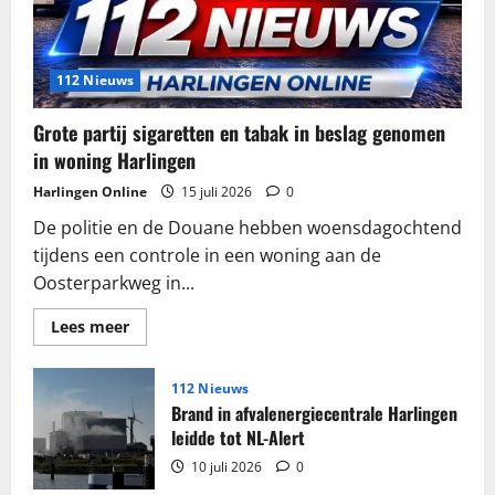
112 Nieuws
Grote partij sigaretten en tabak in beslag genomen
in woning Harlingen
Harlingen Online
15 juli 2026
0
De politie en de Douane hebben woensdagochtend
tijdens een controle in een woning aan de
Oosterparkweg in...
Lees
Lees meer
meer
over
Grote
partij
112 Nieuws
sigaretten
Brand in afvalenergiecentrale Harlingen
en
tabak
leidde tot NL-Alert
in
beslag
10 juli 2026
0
genomen