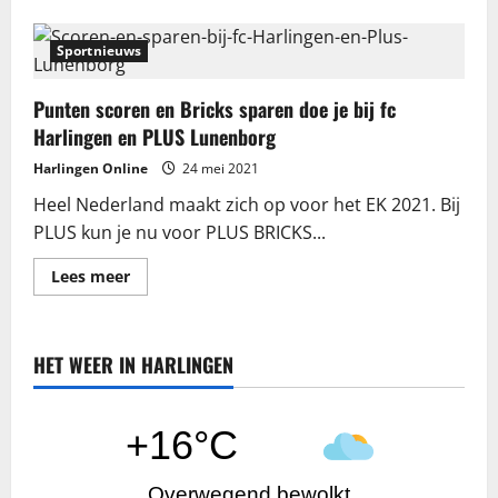
Sportnieuws
Punten scoren en Bricks sparen doe je bij fc
Harlingen en PLUS Lunenborg
Harlingen Online
24 mei 2021
Heel Nederland maakt zich op voor het EK 2021. Bij
PLUS kun je nu voor PLUS BRICKS...
Lees
Lees meer
meer
over
Punten
scoren
en
HET WEER IN HARLINGEN
Bricks
sparen
doe
je
bij
+16°C
fc
Harlingen
en
PLUS
Overwegend bewolkt