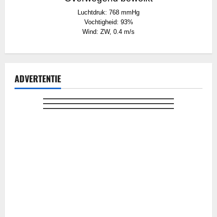
Lunenborg
Luchtdruk: 768 mmHg
Vochtigheid: 93%
Wind: ZW, 0.4 m/s
ADVERTENTIE