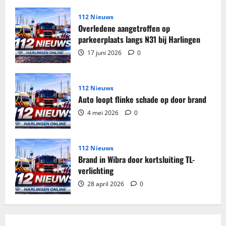
in
woning
Harlingen
112 Nieuws
Overledene aangetroffen op
parkeerplaats langs N31 bij Harlingen
17 juni 2026
0
112 Nieuws
Auto loopt flinke schade op door brand
4 mei 2026
0
112 Nieuws
Brand in Wibra door kortsluiting TL-
verlichting
28 april 2026
0