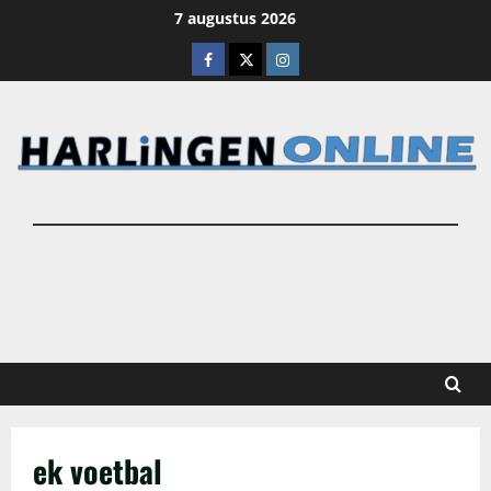
Ga
7 augustus 2026
naar
Facebook
X
Instagram
de
inhoud
ek voetbal