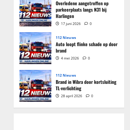
Overledene aangetroffen op
parkeerplaats langs N31 bij
Harlingen
17 juni 2026
0
112 Nieuws
Auto loopt flinke schade op door
brand
4 mei 2026
0
112 Nieuws
Brand in Wibra door kortsluiting
TL-verlichting
28 april 2026
0