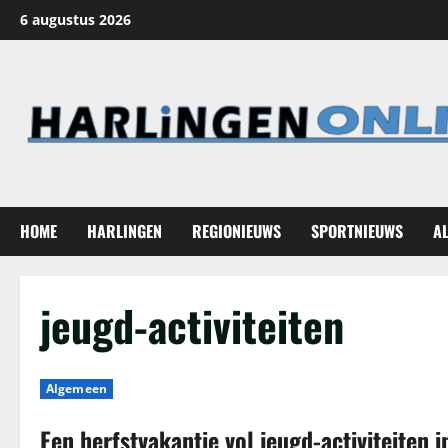
Ga
6 augustus 2026
naar
de
inhoud
HOME
HARLINGEN
REGIONIEUWS
SPORTNIEUWS
A
jeugd-activiteiten
Algemeen
Een herfstvakantie vol jeugd-activiteiten i