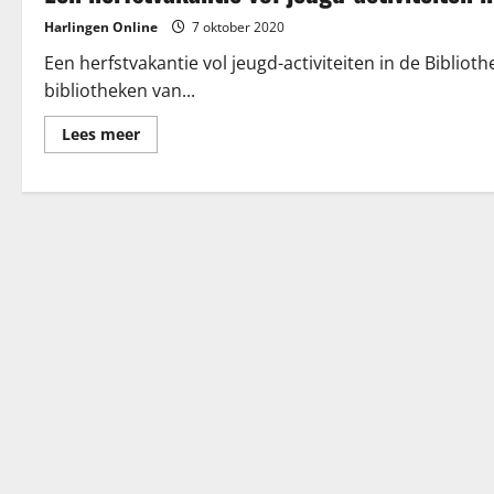
Harlingen Online
7 oktober 2020
Een herfstvakantie vol jeugd-activiteiten in de Bibli
bibliotheken van...
Lees
Lees meer
meer
over
Een
herfstvakantie
vol
jeugd-
activiteiten
in
de
Bibliotheek