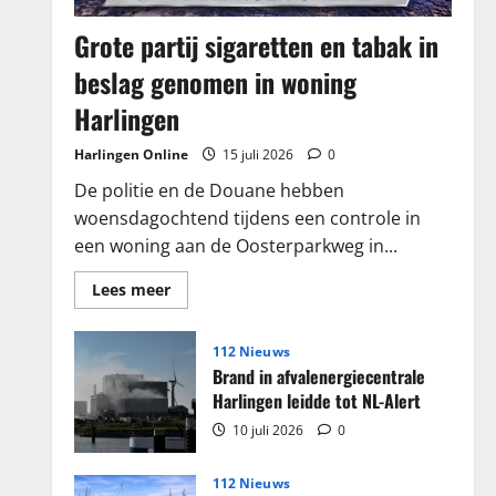
Grote partij sigaretten en tabak in
beslag genomen in woning
Harlingen
Harlingen Online
15 juli 2026
0
De politie en de Douane hebben
woensdagochtend tijdens een controle in
een woning aan de Oosterparkweg in...
Lees
Lees meer
meer
over
Grote
partij
112 Nieuws
sigaretten
Brand in afvalenergiecentrale
en
tabak
Harlingen leidde tot NL-Alert
in
beslag
10 juli 2026
0
genomen
in
woning
112 Nieuws
Harlingen