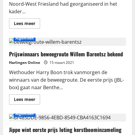
Noord-West Friesland had georganiseerd in het
kader...
Lees
Lees meer
meer
over
Prijsuitreiking
Algemeen
Winterwandelchallenge
Prijswinnaars beweegroute Willem Barentsz bekend
Harlingen Online
15 maart 2021
Wethouder Harry Boon trok vanmorgen de
winnaars van de beweegroute. De eerste prijs (JBL-
box) gaat naar Benthe...
Lees
Lees meer
meer
over
Prijswinnaars
Algemeen
beweegroute
Willem
Barentsz
bekend
Jippe wint eerste prijs loting kerstboominzameling