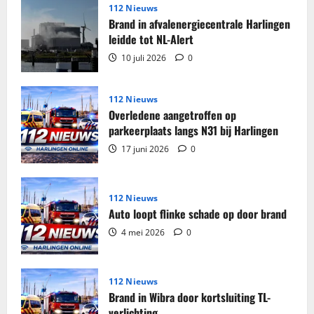
partij
112 Nieuws
sigaretten
Brand in afvalenergiecentrale Harlingen
en
tabak
leidde tot NL-Alert
in
beslag
10 juli 2026
0
genomen
in
woning
Harlingen
112 Nieuws
Overledene aangetroffen op
parkeerplaats langs N31 bij Harlingen
17 juni 2026
0
112 Nieuws
Auto loopt flinke schade op door brand
4 mei 2026
0
112 Nieuws
Brand in Wibra door kortsluiting TL-
verlichting