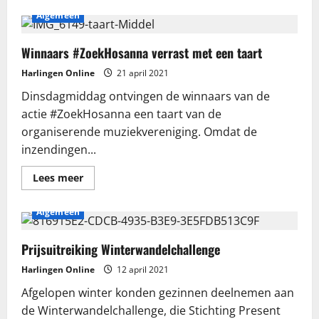
Algemeen
Winnaars #ZoekHosanna verrast met een taart
Harlingen Online
21 april 2021
Dinsdagmiddag ontvingen de winnaars van de
actie #ZoekHosanna een taart van de
organiserende muziekvereniging. Omdat de
inzendingen...
Lees
Lees meer
meer
over
Winnaars
Algemeen
#ZoekHosanna
verrast
met
een
Prijsuitreiking Winterwandelchallenge
taart
Harlingen Online
12 april 2021
Afgelopen winter konden gezinnen deelnemen aan
de Winterwandelchallenge, die Stichting Present