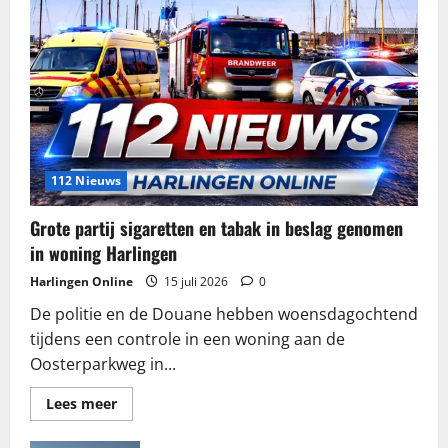
112 Nieuws
Grote partij sigaretten en tabak in beslag genomen
in woning Harlingen
Harlingen Online
15 juli 2026
0
De politie en de Douane hebben woensdagochtend
tijdens een controle in een woning aan de
Oosterparkweg in...
Lees
Lees meer
meer
over
Grote