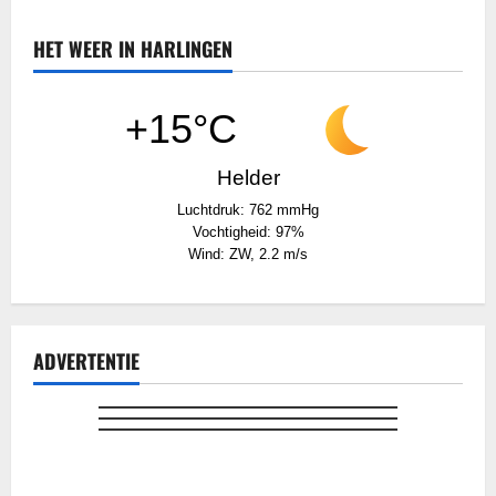
Staatsloterij
op
zoek
HET WEER IN HARLINGEN
naar
winnaars
oudejaarstrekking
2019
+15°C
Helder
Luchtdruk: 762 mmHg
Vochtigheid: 97%
Wind: ZW, 2.2 m/s
ADVERTENTIE