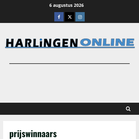
Ga
6 augustus 2026
naar
Facebook
X
Instagram
de
inhoud
prijswinnaars