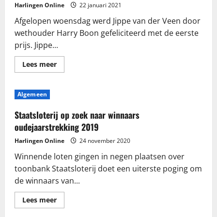
Harlingen Online
22 januari 2021
Afgelopen woensdag werd Jippe van der Veen door
wethouder Harry Boon gefeliciteerd met de eerste
prijs. Jippe...
Lees
Lees meer
meer
over
Jippe
wint
Algemeen
eerste
prijs
loting
Staatsloterij op zoek naar winnaars
kerstboominzameling
oudejaarstrekking 2019
Harlingen Online
24 november 2020
Winnende loten gingen in negen plaatsen over
toonbank Staatsloterij doet een uiterste poging om
de winnaars van...
Lees
Lees meer
meer
over