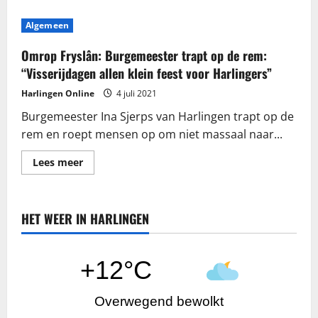
Algemeen
Omrop Fryslân: Burgemeester trapt op de rem:
“Visserijdagen allen klein feest voor Harlingers”
Harlingen Online
4 juli 2021
Burgemeester Ina Sjerps van Harlingen trapt op de
rem en roept mensen op om niet massaal naar...
Lees
Lees meer
meer
over
Omrop
Fryslân:
Burgemeester
HET WEER IN HARLINGEN
trapt
op
de
rem:
“Visserijdagen
+12°C
allen
klein
feest
voor
Overwegend bewolkt
Harlingers”