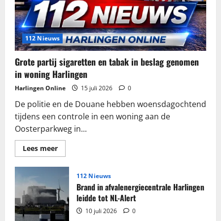
112 Nieuws
Grote partij sigaretten en tabak in beslag genomen
in woning Harlingen
Harlingen Online
15 juli 2026
0
De politie en de Douane hebben woensdagochtend
tijdens een controle in een woning aan de
Oosterparkweg in...
Lees
Lees meer
meer
over
Grote
partij
112 Nieuws
sigaretten
Brand in afvalenergiecentrale Harlingen
en
tabak
leidde tot NL-Alert
in
beslag
10 juli 2026
0
genomen