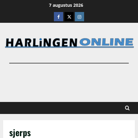
Ga
7 augustus 2026
naar
Facebook
X
Instagram
de
inhoud
sjerps