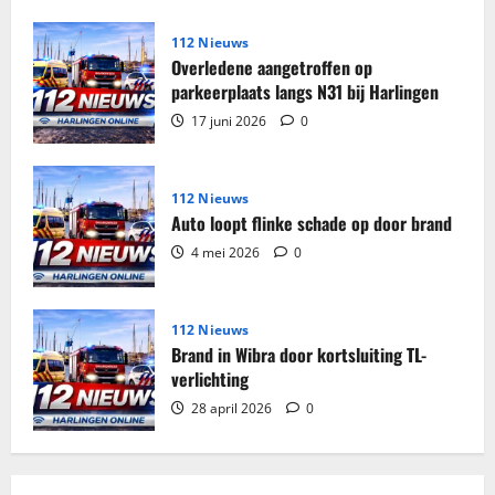
in
woning
Harlingen
112 Nieuws
Overledene aangetroffen op
parkeerplaats langs N31 bij Harlingen
17 juni 2026
0
112 Nieuws
Auto loopt flinke schade op door brand
4 mei 2026
0
112 Nieuws
Brand in Wibra door kortsluiting TL-
verlichting
28 april 2026
0