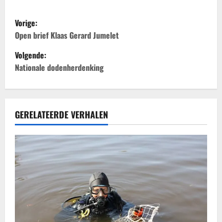
B
Vorige:
e
Open brief Klaas Gerard Jumelet
Volgende:
r
Nationale dodenherdenking
i
c
GERELATEERDE VERHALEN
h
t
n
a
v