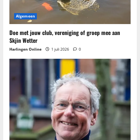
i
g
Algemeen
a
Doe met jouw club, vereniging of groep mee aan
t
Skjin Wetter
Harlingen Online
1 juli 2026
0
i
e