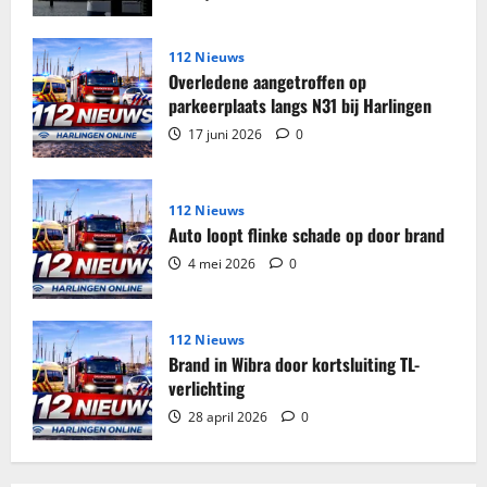
genomen
in
woning
Harlingen
112 Nieuws
Overledene aangetroffen op
parkeerplaats langs N31 bij Harlingen
17 juni 2026
0
112 Nieuws
Auto loopt flinke schade op door brand
4 mei 2026
0
112 Nieuws
Brand in Wibra door kortsluiting TL-
verlichting
28 april 2026
0